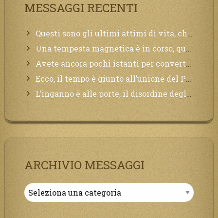
MESSAGGI RECENTI
Questi sono gli ultimi attimi di vita, chi si vuole salvare Mi chiami in suo aiuto.
Una tempesta magnetica è in corso, questa generazione patirà. Il black out non tarderà ad arrivare e tutta la Terra sarà oscurata.
Avete ancora pochi istanti per convertirvi, non perdete tempo, la sciagura arriverà all’improvviso e per chi non si sarà preparato saranno dolori.
Ecco, il tempo è giunto all’unione del Padre con il figlio, non avete che da attendere pochissimo.
L’inganno è alle porte, il disordine degli ordinati urlerà perdono, ma sarà troppo tardi, il tradimento è stato grande!
ARCHIVIO MESSAGGI
Archivio
Messaggi