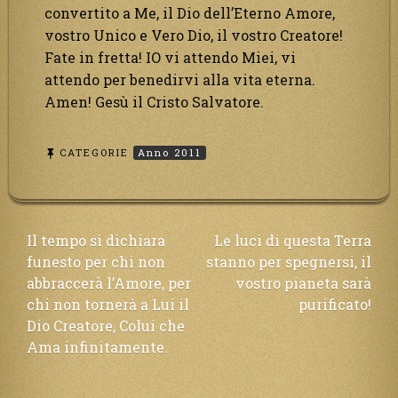
convertito a Me, il Dio dell’Eterno Amore,
vostro Unico e Vero Dio, il vostro Creatore!
Fate in fretta! IO vi attendo Miei, vi
attendo per benedirvi alla vita eterna.
Amen! Gesù il Cristo Salvatore.
CATEGORIE
Anno 2011
Navigazione
Il tempo si dichiara
Le luci di questa Terra
funesto per chi non
stanno per spegnersi, il
articoli
abbraccerà l’Amore, per
vostro pianeta sarà
chi non tornerà a Lui il
purificato!
Dio Creatore, Colui che
Ama infinitamente.