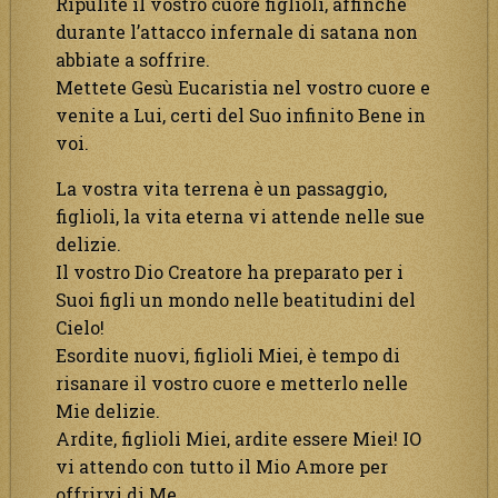
Ripulite il vostro cuore figlioli, affinché
durante l’attacco infernale di satana non
abbiate a soffrire.
Mettete Gesù Eucaristia nel vostro cuore e
venite a Lui, certi del Suo infinito Bene in
voi.
La vostra vita terrena è un passaggio,
figlioli, la vita eterna vi attende nelle sue
delizie.
Il vostro Dio Creatore ha preparato per i
Suoi figli un mondo nelle beatitudini del
Cielo!
Esordite nuovi, figlioli Miei, è tempo di
risanare il vostro cuore e metterlo nelle
Mie delizie.
Ardite, figlioli Miei, ardite essere Miei! IO
vi attendo con tutto il Mio Amore per
offrirvi di Me.