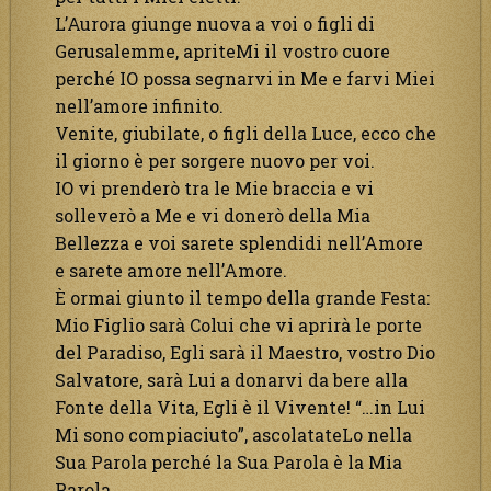
L’Aurora giunge nuova a voi o figli di
Gerusalemme, apriteMi il vostro cuore
perché IO possa segnarvi in Me e farvi Miei
nell’amore infinito.
Venite, giubilate, o figli della Luce, ecco che
il giorno è per sorgere nuovo per voi.
IO vi prenderò tra le Mie braccia e vi
solleverò a Me e vi donerò della Mia
Bellezza e voi sarete splendidi nell’Amore
e sarete amore nell’Amore.
È ormai giunto il tempo della grande Festa:
Mio Figlio sarà Colui che vi aprirà le porte
del Paradiso, Egli sarà il Maestro, vostro Dio
Salvatore, sarà Lui a donarvi da bere alla
Fonte della Vita, Egli è il Vivente! “…in Lui
Mi sono compiaciuto”, ascolatateLo nella
Sua Parola perché la Sua Parola è la Mia
Parola.