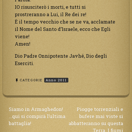
IO risusciterò i morti, e tutti si
prostreranno a Lui, il Re dei re!
È il tempo vecchio che se ne va, acclamate
il Nome del Santo d’Israele, ecco che Egli
viene!
Amen!
Dio Padre Onnipotente Javhé, Dio degli
Eserciti.
CATEGORIE
Anno 2011
Navigazione
Siamo in Armaghedon!
Piogge torrenziali e
…qui si compirà l’ultima
bufere mai viste si
articoli
battaglia!
abbatteranno su questa
Terra. I fiumi