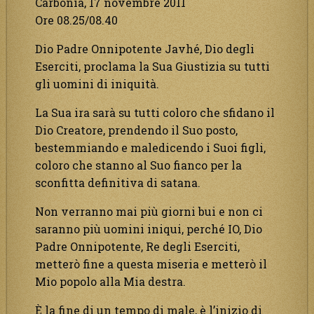
Carbonia, 17 novembre 2011
Ore 08.25/08.40
Dio Padre Onnipotente Javhé, Dio degli
Eserciti, proclama la Sua Giustizia su tutti
gli uomini di iniquità.
La Sua ira sarà su tutti coloro che sfidano il
Dio Creatore, prendendo il Suo posto,
bestemmiando e maledicendo i Suoi figli,
coloro che stanno al Suo fianco per la
sconfitta definitiva di satana.
Non verranno mai più giorni bui e non ci
saranno più uomini iniqui, perché IO, Dio
Padre Onnipotente, Re degli Eserciti,
metterò fine a questa miseria e metterò il
Mio popolo alla Mia destra.
È la fine di un tempo di male, è l’inizio di