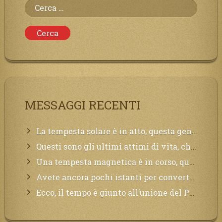
Ricerca
per:
MESSAGGI RECENTI
La tempesta solare è in atto, questa generazione soffrirà molto, la Terra arderà, l’acqua sarà contaminata, il cibo non sarà più nelle vostre mense.
Questi sono gli ultimi attimi di vita, chi si vuole salvare Mi chiami in suo aiuto.
Una tempesta magnetica è in corso, questa generazione patirà. Il black out non tarderà ad arrivare e tutta la Terra sarà oscurata.
Avete ancora pochi istanti per convertirvi, non perdete tempo, la sciagura arriverà all’improvviso e per chi non si sarà preparato saranno dolori.
Ecco, il tempo è giunto all’unione del Padre con il figlio, non avete che da attendere pochissimo.