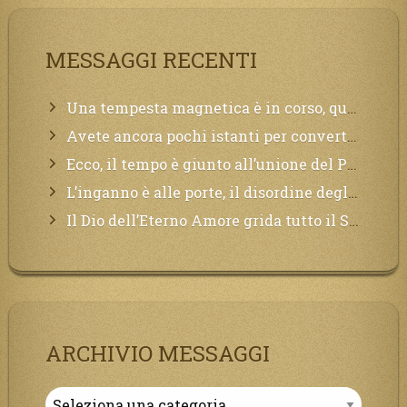
MESSAGGI RECENTI
Una tempesta magnetica è in corso, questa generazione patirà. Il black out non tarderà ad arrivare e tutta la Terra sarà oscurata.
Avete ancora pochi istanti per convertirvi, non perdete tempo, la sciagura arriverà all’improvviso e per chi non si sarà preparato saranno dolori.
Ecco, il tempo è giunto all’unione del Padre con il figlio, non avete che da attendere pochissimo.
L’inganno è alle porte, il disordine degli ordinati urlerà perdono, ma sarà troppo tardi, il tradimento è stato grande!
Il Dio dell’Eterno Amore grida tutto il Suo bene per i Suoi,richiama a Sé i lontani, affinché si pentano e tornino a Lui:
ARCHIVIO MESSAGGI
Archivio