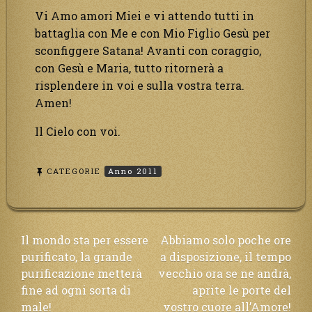
Vi Amo amori Miei e vi attendo tutti in
battaglia con Me e con Mio Figlio Gesù per
sconfiggere Satana! Avanti con coraggio,
con Gesù e Maria, tutto ritornerà a
risplendere in voi e sulla vostra terra.
Amen!
Il Cielo con voi.
CATEGORIE
Anno 2011
Navigazione
Il mondo sta per essere
Abbiamo solo poche ore
purificato, la grande
a disposizione, il tempo
articoli
purificazione metterà
vecchio ora se ne andrà,
fine ad ogni sorta di
aprite le porte del
male!
vostro cuore all’Amore!