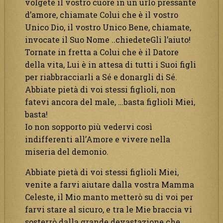
volgete il vostro cuore in un urlo pressante
d’amore, chiamate Colui che è il vostro
Unico Dio, il vostro Unico Bene, chiamate,
invocate il Suo Nome ..chiedeteGli l’aiuto!
Tornate in fretta a Colui che è il Datore
della vita, Lui è in attesa di tutti i Suoi figli
per riabbracciarli a Sé e donargli di Sé.
Abbiate pietà di voi stessi figlioli, non
fatevi ancora del male, …basta figlioli Miei,
basta!
Io non sopporto più vedervi così
indifferenti all’Amore e vivere nella
miseria del demonio.
Abbiate pietà di voi stessi figlioli Miei,
venite a farvi aiutare dalla vostra Mamma
Celeste, il Mio manto metterò su di voi per
farvi stare al sicuro, e tra le Mie braccia vi
sosterrò dalla grande devastazione che