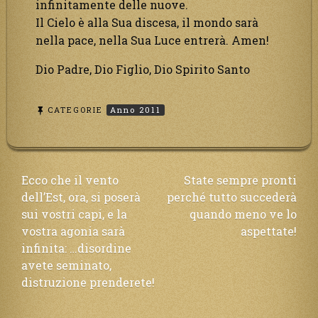
infinitamente delle nuove.
Il Cielo è alla Sua discesa, il mondo sarà
nella pace, nella Sua Luce entrerà. Amen!
Dio Padre, Dio Figlio, Dio Spirito Santo
CATEGORIE
Anno 2011
Navigazione
Ecco che il vento
State sempre pronti
dell’Est, ora, si poserà
perché tutto succederà
articoli
sui vostri capi, e la
quando meno ve lo
vostra agonia sarà
aspettate!
infinita: …disordine
avete seminato,
distruzione prenderete!