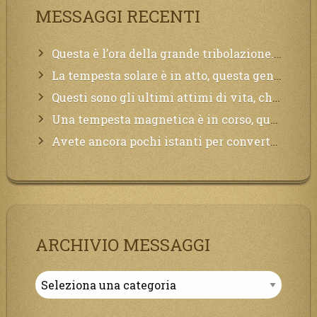
MESSAGGI RECENTI
Questa è l’ora della grande tribolazione. Volgetemi il vostro cuore
La tempesta solare è in atto, questa generazione soffrirà molto, la Terra arderà, l’acqua sarà contaminata, il cibo non sarà più nelle vostre mense.
Questi sono gli ultimi attimi di vita, chi si vuole salvare Mi chiami in suo aiuto.
Una tempesta magnetica è in corso, questa generazione patirà. Il black out non tarderà ad arrivare e tutta la Terra sarà oscurata.
Avete ancora pochi istanti per convertirvi, non perdete tempo, la sciagura arriverà all’improvviso e per chi non si sarà preparato saranno dolori.
ARCHIVIO MESSAGGI
Archivio
Messaggi