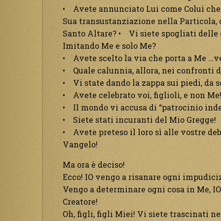
• Avete annunciato Lui come Colui che 
Sua transustanziazione nella Particola, c
Santo Altare? • Vi siete spogliati dell
Imitando Me e solo Me?
• Avete scelto la via che porta a Me …
• Quale calunnia, allora, nei confronti d
• Vi state dando la zappa sui piedi, da sol
• Avete celebrato voi, figlioli, e non Me
• Il mondo vi accusa di “patrocinio inde
• Siete stati incuranti del Mio Gregge!
• Avete preteso il loro sì alle vostre d
Vangelo!
Ma ora è deciso!
Ecco! IO vengo a risanare ogni impudiciz
Vengo a determinare ogni cosa in Me, IO i
Creatore!
Oh, figli, figli Miei! Vi siete trascinati 