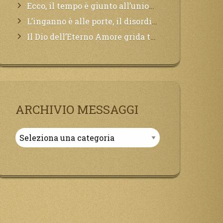
Ecco, il tempo è giunto all’unione del Padre con il figlio, non avete che da attendere pochissimo.
L’inganno è alle porte, il disordine degli ordinati urlerà perdono, ma sarà troppo tardi, il tradimento è stato grande!
Il Dio dell’Eterno Amore grida tutto il Suo bene per i Suoi,richiama a Sé i lontani, affinché si pentano e tornino a Lui:
ARCHIVIO MESSAGGI
Archivio
Messaggi