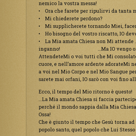
nemico la vostra messa!
• Ora che farete per ripulirvi da tanta 
• Mi chiederete perdono?
• Mi supplicherete tornando Miei, face
• Ho bisogno del vostro riscatto, IO dev
• La Mia amata Chiesa non Mi attende …pe
inganno! …Ma IO vengo ora
AttendeteMi o voi tutti che Mi consolat
cuore, e nell’amore ardente adorateMi n
a voi nel Mio Corpo e nel Mio Sangue per s
sarete mai orfani, IO sarò con voi fino al
Ecco, il tempo del Mio ritorno è questo!
…La Mia amata Chiesa si faccia partecipe
perché il mondo sappia dalla Mia Chiesa,
Ossa!
Che è giunto il tempo che Gesù torna ad 
popolo santo, quel popolo che Lui Stesso