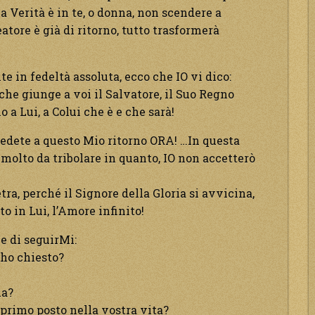
La Verità è in te, o donna, non scendere a
tore è già di ritorno, tutto trasformerà
e in fedeltà assoluta, ecco che IO vi dico:
he giunge a voi il Salvatore, il Suo Regno
o a Lui, a Colui che è e che sarà!
redete a questo Mio ritorno ORA! …In questa
 molto da tribolare in quanto, IO non accetterò
tra, perché il Signore della Gloria si avvicina,
to in Lui, l’Amore infinito!
e di seguirMi:
i ho chiesto?
ua?
primo posto nella vostra vita?