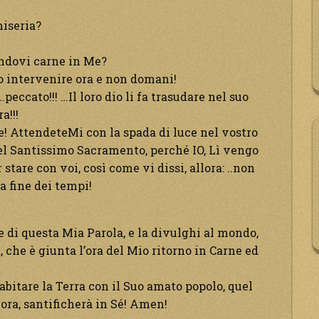
miseria?
ndovi carne in Me?
o intervenire ora e non domani!
ccato!!! …Il loro dio li fa trasudare nel suo
!!!
e! AttendeteMi con la spada di luce nel vostro
el Santissimo Sacramento, perché IO, Lì vengo
tare con voi, così come vi dissi, allora: ..non
la fine dei tempi!
 di questa Mia Parola, e la divulghi al mondo,
 che è giunta l’ora del Mio ritorno in Carne ed
abitare la Terra con il Suo amato popolo, quel
 ora, santificherà in Sé! Amen!