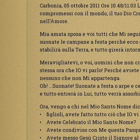
Carbonia, 05 ottobre 2011 Ore 10.48/11.03 
compromessi con il mondo, il tuo Dio Crea
nell’Amore.
Mia amata sposa e voi tutti che Mi seguit
suonate le campane a festa perché ecco c
stabilirà sulla Terra, e tutto girerà intorn
Meravigliatevi, o voi, uomini che non c
stessa ora che IO vi parlo! Perché avrete
nessuno che non Mi appartenga.
Oh! …Suonate! Suonate a festa o arpe e ce
e tutto entrerà in Lui, tutto verrà assorbi
Ora, vengo a chi nel Mio Santo Nome dic
• figlioli, avete fatto tutto ciò che IO v
• Avete Celebrato il Mio Santo Nome?
• Avete condiviso con Me questa Pasq
• Avete messo Gesù Cristo il Signore al 