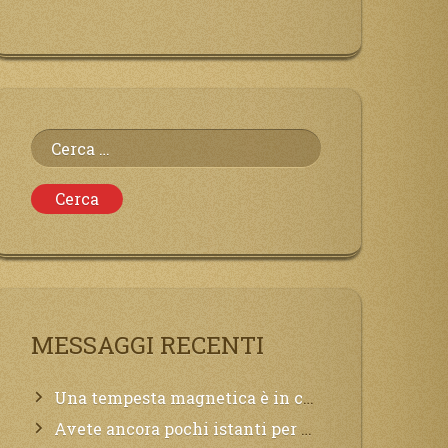
Ricerca
per:
MESSAGGI RECENTI
Una tempesta magnetica è in corso, questa generazione patirà. Il black out non tarderà ad arrivare e tutta la Terra sarà oscurata.
Avete ancora pochi istanti per convertirvi, non perdete tempo, la sciagura arriverà all’improvviso e per chi non si sarà preparato saranno dolori.