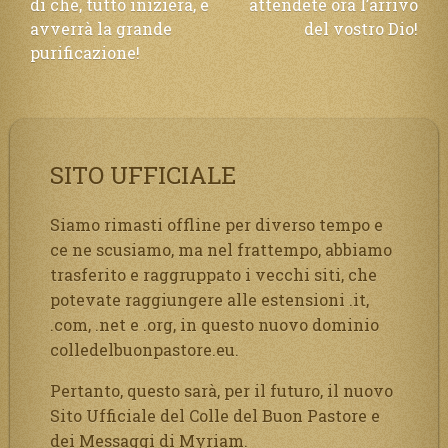
di che, tutto inizierà, e
attendete ora l’arrivo
avverrà la grande
del vostro Dio!
purificazione!
SITO UFFICIALE
Siamo rimasti offline per diverso tempo e
ce ne scusiamo, ma nel frattempo, abbiamo
trasferito e raggruppato i vecchi siti, che
potevate raggiungere alle estensioni .it,
.com, .net e .org, in questo nuovo dominio
colledelbuonpastore.eu.
Pertanto, questo sarà, per il futuro, il nuovo
Sito Ufficiale del Colle del Buon Pastore e
dei Messaggi di Myriam.