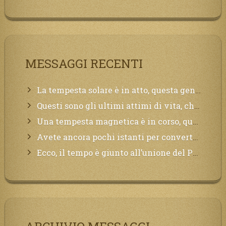
MESSAGGI RECENTI
La tempesta solare è in atto, questa generazione soffrirà molto, la Terra arderà, l’acqua sarà contaminata, il cibo non sarà più nelle vostre mense.
Questi sono gli ultimi attimi di vita, chi si vuole salvare Mi chiami in suo aiuto.
Una tempesta magnetica è in corso, questa generazione patirà. Il black out non tarderà ad arrivare e tutta la Terra sarà oscurata.
Avete ancora pochi istanti per convertirvi, non perdete tempo, la sciagura arriverà all’improvviso e per chi non si sarà preparato saranno dolori.
Ecco, il tempo è giunto all’unione del Padre con il figlio, non avete che da attendere pochissimo.