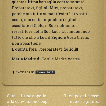
questa ultima battaglia contro satana!
Preparatevi, figlioli Miei, preparatevi,
perché ora tutto si manifesterà ai vostri
occhi, non siate imprudenti figlioli,
ascoltate il Cielo, il Suo richiamo, e
rivestitevi della Sua Luce, abbandonando
tutto ciò che a Lui, il Signore Gesù Cristo,
non appartiene.
È giunta l’ora …preparatevi figlioli!!
Maria Madre di Gesù e Madre vostra.
CATEGORIE
Anno 2011
Navigazione
Sarà l’ultimo appello
Il tempo delle cose
alla conversione! Dopo
nuove è giunto,
articoli