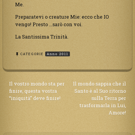
Me.
Preparatevi o creature Mie: ecco che IO
vengo! Presto …sarò con voi.
La Santissima Trinità.
CATEGORIE
Anno 2011
Navigazione
Il vostro mondo sta per
Il mondo sappia che il
finire, questa vostra
Santo è al Suo ritorno
articoli
“iniquità” deve finire!
sulla Terra per
trasformarla in Lui,
Amore!