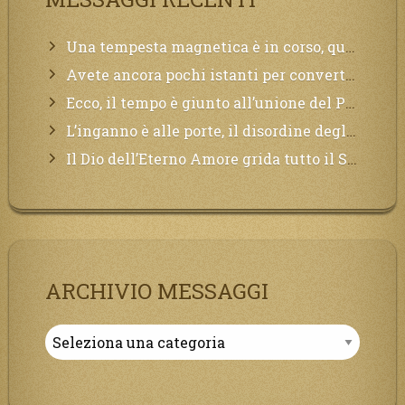
Una tempesta magnetica è in corso, questa generazione patirà. Il black out non tarderà ad arrivare e tutta la Terra sarà oscurata.
Avete ancora pochi istanti per convertirvi, non perdete tempo, la sciagura arriverà all’improvviso e per chi non si sarà preparato saranno dolori.
Ecco, il tempo è giunto all’unione del Padre con il figlio, non avete che da attendere pochissimo.
L’inganno è alle porte, il disordine degli ordinati urlerà perdono, ma sarà troppo tardi, il tradimento è stato grande!
Il Dio dell’Eterno Amore grida tutto il Suo bene per i Suoi,richiama a Sé i lontani, affinché si pentano e tornino a Lui:
ARCHIVIO MESSAGGI
Archivio
Messaggi