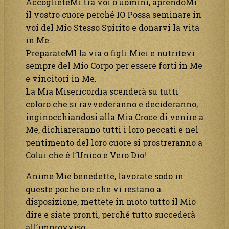
AccoglieteMi tra voi o uomini, aprendoMi
il vostro cuore perché IO Possa seminare in
voi del Mio Stesso Spirito e donarvi la vita
in Me.
PreparateMI la via o figli Miei e nutritevi
sempre del Mio Corpo per essere forti in Me
e vincitori in Me.
La Mia Misericordia scenderà su tutti
coloro che si ravvederanno e decideranno,
inginocchiandosi alla Mia Croce di venire a
Me, dichiareranno tutti i loro peccati e nel
pentimento del loro cuore si prostreranno a
Colui che è l’Unico e Vero Dio!
Anime Mie benedette, lavorate sodo in
queste poche ore che vi restano a
disposizione, mettete in moto tutto il Mio
dire e siate pronti, perché tutto succederà
all’improvviso.