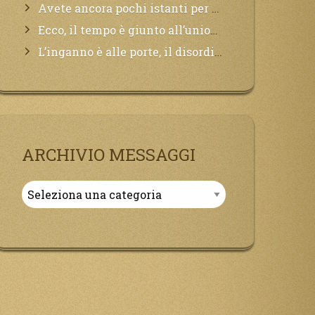
Avete ancora pochi istanti per convertirvi, non perdete tempo, la sciagura arriverà all’improvviso e per chi non si sarà preparato saranno dolori.
Ecco, il tempo è giunto all’unione del Padre con il figlio, non avete che da attendere pochissimo.
L’inganno è alle porte, il disordine degli ordinati urlerà perdono, ma sarà troppo tardi, il tradimento è stato grande!
ARCHIVIO MESSAGGI
Archivio
Messaggi