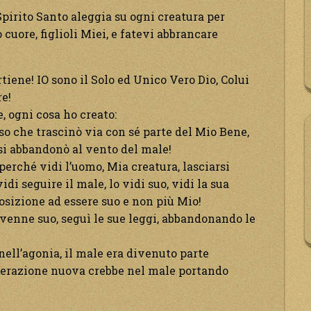
 Spirito Santo aleggia su ogni creatura per
o cuore, figlioli Miei, e fatevi abbrancare
iene! IO sono il Solo ed Unico Vero Dio, Colui
e!
, ogni cosa ho creato:
 che trascinò via con sé parte del Mio Bene,
si abbandonò al vento del male!
perché vidi l’uomo, Mia creatura, lasciarsi
idi seguire il male, lo vidi suo, vidi la sua
posizione ad essere suo e non più Mio!
venne suo, seguì le sue leggi, abbandonando le
 nell’agonia, il male era divenuto parte
enerazione nuova crebbe nel male portando