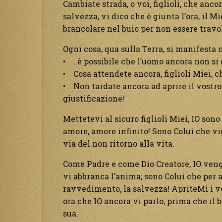
Cambiate strada, o voi, figlioli, che anc
salvezza, vi dico che è giunta l’ora, il 
brancolare nel buio per non essere travo
Ogni cosa, qua sulla Terra, si manifesta 
• ..è possibile che l’uomo ancora non si
• Cosa attendete ancora, figlioli Miei, c
• Non tardate ancora ad aprire il vostro
giustificazione!
Mettetevi al sicuro figlioli Miei, IO sono
amore, amore infinito! Sono Colui che vig
via del non ritorno alla vita.
Come Padre e come Dio Creatore, IO vengo
vi abbranca l’anima; sono Colui che per am
ravvedimento, la salvezza! ApriteMi i vost
ora che IO ancora vi parlo, prima che il 
sua.