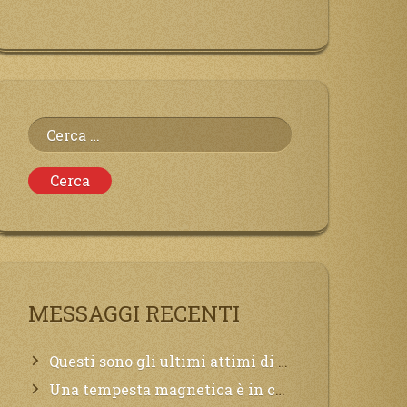
Ricerca
per:
MESSAGGI RECENTI
Questi sono gli ultimi attimi di vita, chi si vuole salvare Mi chiami in suo aiuto.
Una tempesta magnetica è in corso, questa generazione patirà. Il black out non tarderà ad arrivare e tutta la Terra sarà oscurata.