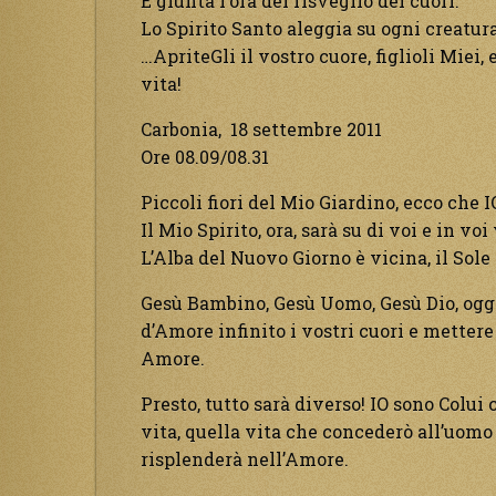
È giunta l’ora del risveglio dei cuori.
Lo Spirito Santo aleggia su ogni creatura
…ApriteGli il vostro cuore, figlioli Miei,
vita!
Carbonia, 18 settembre 2011
Ore 08.09/08.31
Piccoli fiori del Mio Giardino, ecco che 
Il Mio Spirito, ora, sarà su di voi e in vo
L’Alba del Nuovo Giorno è vicina, il Sole
Gesù Bambino, Gesù Uomo, Gesù Dio, oggi,
d’Amore infinito i vostri cuori e mettere
Amore.
Presto, tutto sarà diverso! IO sono Colu
vita, quella vita che concederò all’uomo
risplenderà nell’Amore.