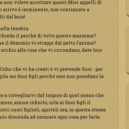
ora non volete accettare questi Miei appelli di
Mio arrivo è imminente, non continuate a
lti dal buio!
nella tenebra:
 chieda il perché di tutto questo marasma?
he il demonio vi strappi dal petto l’anima?
 occhio alle cose che vi circondano, date loro
 Colui che vi ha creati è vi pretende Suoi ..per
ila sui Suoi figli perché essi non prendano la
 a risvegliarvi dal torpore di quel sonno che
ore, amore infinito, urla ai Suoi figli il
ri cuori figlioli, apriteli ora, in questa stessa
buio discenda ad oscurare ogni cosa per farla