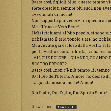
Basta così, figlioli Miei, questo tempo v
siete cresciuti sempre più suoi, non avete
avvelenati di morte!
Non sopporto più vedervi in questa atro
Me, l’Unico e Vero Bene!
I Miei richiami al Mio popolo, si sono su
richiamato il Mio popolo a Me, ho richia
Mi avevate già escluso dalla vostra vita,
per la vostra cecità infinita, vi ha resi s
..AH, CHE DOLORE! ..QUANDO, QUANDO F
VOSTRO ERRORE?
Basta così, ..non c’è più tempo ..il tempo 
IO, il Dio dell’Eterno Amore, ho deciso d
…a questa misera morte! Amen!
Dio Padre, Dio Figlio, Dio Spirito Santo!
CATEGORIE
Anno 2011