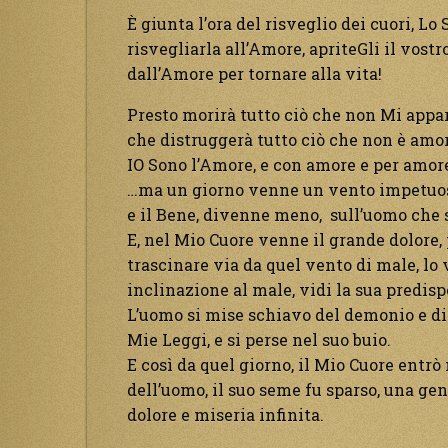
È giunta l’ora del risveglio dei cuori, Lo
risvegliarla all’Amore, apriteGli il vostr
dall’Amore per tornare alla vita!
Presto morirà tutto ciò che non Mi appart
che distruggerà tutto ciò che non è amor
IO Sono l’Amore, e con amore e per amore
…ma un giorno venne un vento impetuoso
e il Bene, divenne meno, sull’uomo che 
E, nel Mio Cuore venne il grande dolore, 
trascinare via da quel vento di male, lo v
inclinazione al male, vidi la sua predis
L’uomo si mise schiavo del demonio e di
Mie Leggi, e si perse nel suo buio.
E così da quel giorno, il Mio Cuore entrò
dell’uomo, il suo seme fu sparso, una g
dolore e miseria infinita.