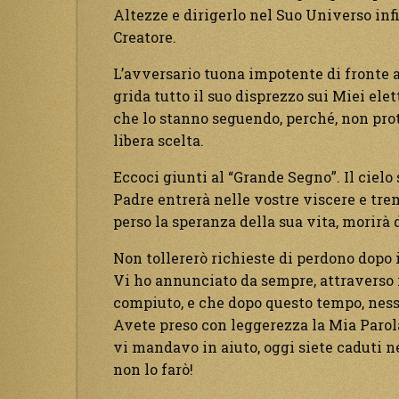
Altezze e dirigerlo nel Suo Universo infi
Creatore.
L’avversario tuona impotente di fronte a
grida tutto il suo disprezzo sui Miei elet
che lo stanno seguendo, perché, non prot
libera scelta.
Eccoci giunti al “Grande Segno”. Il cielo 
Padre entrerà nelle vostre viscere e tre
perso la speranza della sua vita, morirà d
Non tollererò richieste di perdono dopo 
Vi ho annunciato da sempre, attraverso i
compiuto, e che dopo questo tempo, nes
Avete preso con leggerezza la Mia Parola
vi mandavo in aiuto, oggi siete caduti nel
non lo farò!