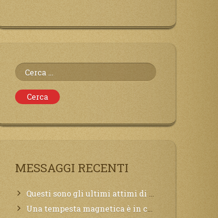
Ricerca
per:
MESSAGGI RECENTI
Questi sono gli ultimi attimi di vita, chi si vuole salvare Mi chiami in suo aiuto.
Una tempesta magnetica è in corso, questa generazione patirà. Il black out non tarderà ad arrivare e tutta la Terra sarà oscurata.