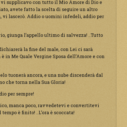
i supplicavo con tutto il Mio Amore di Dio e
to, avete fatto la scelta di seguire un altro
ta, vi lascerò. Addio o uomini infedeli, addio per
o, giunga l’appello ultimo di salvezza! ..Tutto
ichiarerà la fine del male, con Lei ci sarà
la è in Me Quale Vergine Sposa dell’Amore e con
Cielo tuonerà ancora, e una nube discenderà dal
omo che torna nella Sua Gloria!
dio per sempre!
lico, manca poco, ravvedetevi e convertitevi
l tempo è finito! ..L’ora è scoccata!