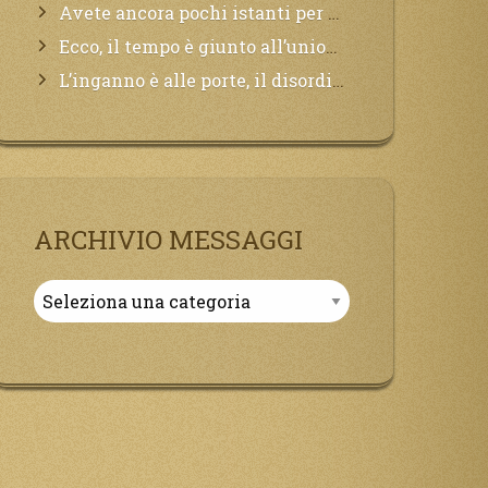
Avete ancora pochi istanti per convertirvi, non perdete tempo, la sciagura arriverà all’improvviso e per chi non si sarà preparato saranno dolori.
Ecco, il tempo è giunto all’unione del Padre con il figlio, non avete che da attendere pochissimo.
L’inganno è alle porte, il disordine degli ordinati urlerà perdono, ma sarà troppo tardi, il tradimento è stato grande!
ARCHIVIO MESSAGGI
Archivio
Messaggi