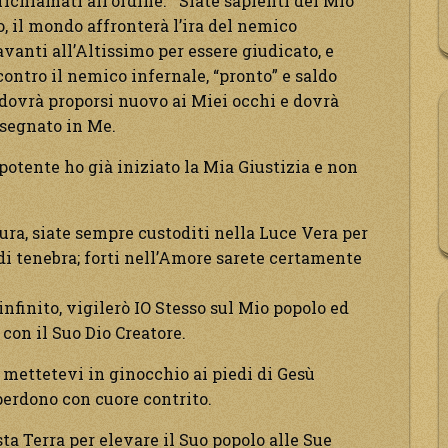
 richiamati all’ordine. Siate sapienti del Mio
so, il mondo affronterà l’ira del nemico
anti all’Altissimo per essere giudicato, e
contro il nemico infernale, “pronto” e saldo
 dovrà proporsi nuovo ai Miei occhi e dovrà
 segnato in Me.
otente ho già iniziato la Mia Giustizia e non
cura, siate sempre custoditi nella Luce Vera per
di tenebra; forti nell’Amore sarete certamente
finito, vigilerò IO Stesso sul Mio popolo ed
con il Suo Dio Creatore.
, mettetevi in ginocchio ai piedi di Gesù
 perdono con cuore contrito.
sta Terra per elevare il Suo popolo alle Sue