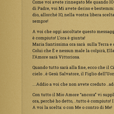
Come voi avete rinnegato Me quando IO v
di Padre, voi Mi avete deriso e bestemmia
dio, allorché IO, nella vostra libera scel
sempre!
A voi che oggi ascoltate questo messaggi
è compiuto! L’ora è giunta!
Maria Santissima ora sarà sulla Terra e d
Colui che È e nessun male la colpirà, El
l’Amore sarà Vittoriosa.
Quando tutto sarà alla fine, ecco che il 
cielo ..è Gesù Salvatore, il Figlio dell’U
….Addio a voi che non avete creduto ..ad
Con tutto il Mio Amore “ancora” vi supp
ora, perché ho detto, ..tutto è compiuto! I
A voi la scelta: o con Me o contro di Me!