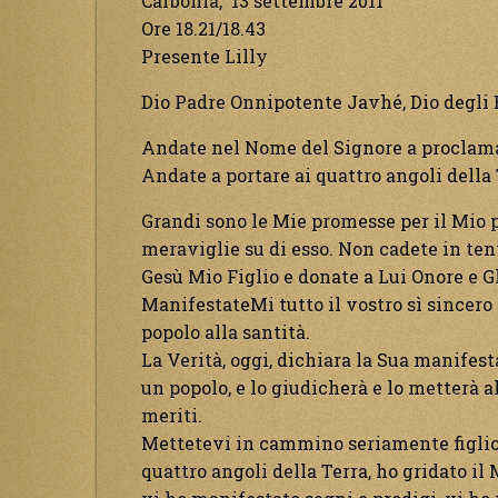
Carbonia, 13 settembre 2011
Ore 18.21/18.43
Presente Lilly
Dio Padre Onnipotente Javhé, Dio degli E
Andate nel Nome del Signore a proclamare
Andate a portare ai quattro angoli della T
Grandi sono le Mie promesse per il Mio p
meraviglie su di esso. Non cadete in tent
Gesù Mio Figlio e donate a Lui Onore e Glor
ManifestateMi tutto il vostro sì sincero 
popolo alla santità.
La Verità, oggi, dichiara la Sua manifes
un popolo, e lo giudicherà e lo metterà al
meriti.
Mettetevi in cammino seriamente figlioli,
quattro angoli della Terra, ho gridato il