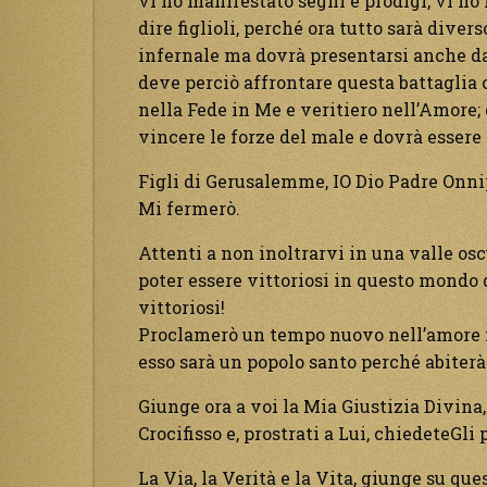
vi ho manifestato segni e prodigi, vi ho
dire figlioli, perché ora tutto sarà diver
infernale ma dovrà presentarsi anche dav
deve perciò affrontare questa battaglia 
nella Fede in Me e veritiero nell’Amore;
vincere le forze del male e dovrà essere
Figli di Gerusalemme, IO Dio Padre Onnip
Mi fermerò.
Attenti a non inoltrarvi in una valle os
poter essere vittoriosi in questo mondo 
vittoriosi!
Proclamerò un tempo nuovo nell’amore in
esso sarà un popolo santo perché abiterà 
Giunge ora a voi la Mia Giustizia Divina
Crocifisso e, prostrati a Lui, chiedeteGli
La Via, la Verità e la Vita, giunge su que