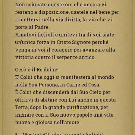
Non sciupate queste ore che ancora vi
restano a disposizione, usatele nel bene per
rimettervi nella via diritta, la via che vi
porta al Padre.
Amatevi figlioli e unitevi tra di voi, siate
un’unica forza in Cristo Signore perché
venga in voi il coraggio per avanzare alla
vittoria contro il serpente antico.
Gesù è il Re dei re!
E’ Colui che oggi si manifesterà al mondo
nella Sua Persona, in Carne ed Ossa.
È Colui che discenderà dal Suo Cielo per
offrirvi di abitare con Lui anche in questa
Terra, dopo la grande purificazione, per
iniziare con il Suo nuovo popolo una vita
nuova e gioiosa nell’amore.
* MostrateGli che Lo amate figlioli!