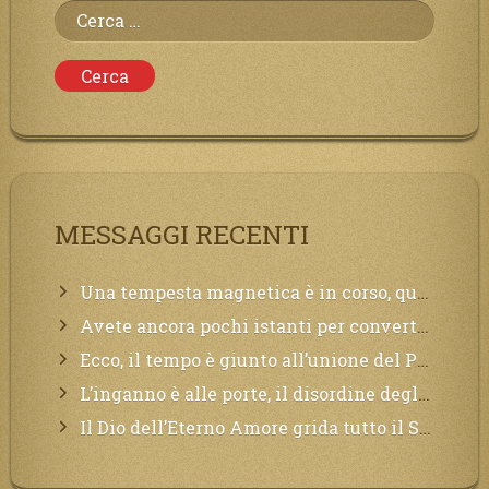
Ricerca
per:
MESSAGGI RECENTI
Una tempesta magnetica è in corso, questa generazione patirà. Il black out non tarderà ad arrivare e tutta la Terra sarà oscurata.
Avete ancora pochi istanti per convertirvi, non perdete tempo, la sciagura arriverà all’improvviso e per chi non si sarà preparato saranno dolori.
Ecco, il tempo è giunto all’unione del Padre con il figlio, non avete che da attendere pochissimo.
L’inganno è alle porte, il disordine degli ordinati urlerà perdono, ma sarà troppo tardi, il tradimento è stato grande!
Il Dio dell’Eterno Amore grida tutto il Suo bene per i Suoi,richiama a Sé i lontani, affinché si pentano e tornino a Lui: