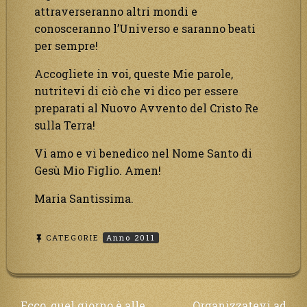
attraverseranno altri mondi e
conosceranno l’Universo e saranno beati
per sempre!
Accogliete in voi, queste Mie parole,
nutritevi di ciò che vi dico per essere
preparati al Nuovo Avvento del Cristo Re
sulla Terra!
Vi amo e vi benedico nel Nome Santo di
Gesù Mio Figlio. Amen!
Maria Santissima.
CATEGORIE
Anno 2011
Navigazione
Ecco, quel giorno è alle
Organizzatevi ad