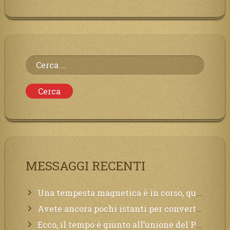
Ricerca
per:
MESSAGGI RECENTI
Una tempesta magnetica è in corso, questa generazione patirà. Il black out non tarderà ad arrivare e tutta la Terra sarà oscurata.
Avete ancora pochi istanti per convertirvi, non perdete tempo, la sciagura arriverà all’improvviso e per chi non si sarà preparato saranno dolori.
Ecco, il tempo è giunto all’unione del Padre con il figlio, non avete che da attendere pochissimo.