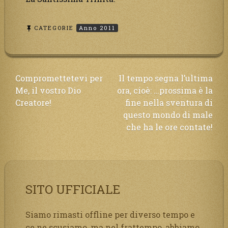
CATEGORIE
Anno 2011
Navigazione
Compromettetevi per
Il tempo segna l’ultima
Me, il vostro Dio
ora, cioè: …prossima è la
articoli
Creatore!
fine nella sventura di
questo mondo di male
che ha le ore contate!
SITO UFFICIALE
Siamo rimasti offline per diverso tempo e
ce ne scusiamo, ma nel frattempo, abbiamo