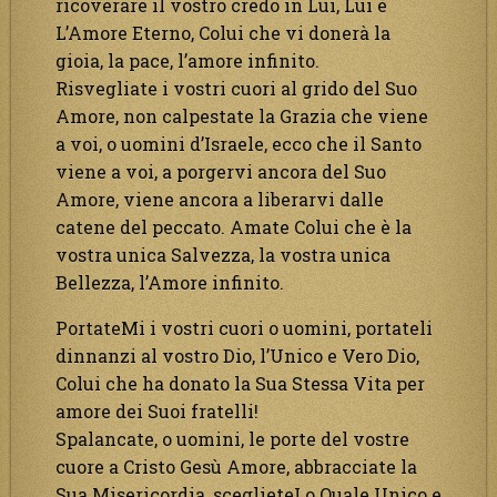
ricoverare il vostro credo in Lui, Lui è
L’Amore Eterno, Colui che vi donerà la
gioia, la pace, l’amore infinito.
Risvegliate i vostri cuori al grido del Suo
Amore, non calpestate la Grazia che viene
a voi, o uomini d’Israele, ecco che il Santo
viene a voi, a porgervi ancora del Suo
Amore, viene ancora a liberarvi dalle
catene del peccato. Amate Colui che è la
vostra unica Salvezza, la vostra unica
Bellezza, l’Amore infinito.
PortateMi i vostri cuori o uomini, portateli
dinnanzi al vostro Dio, l’Unico e Vero Dio,
Colui che ha donato la Sua Stessa Vita per
amore dei Suoi fratelli!
Spalancate, o uomini, le porte del vostre
cuore a Cristo Gesù Amore, abbracciate la
Sua Misericordia, sceglieteLo Quale Unico e