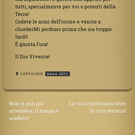
tutti, specialmente per voi o potenti della
Terra!
Cedete le armi dell’orrore e venite a
chiederMi perdono prima che sia troppo
tardi!
È giunta l’ora!
Il Dio Vivente!
CATEGORIE
Anno 2011
Navigazione
Non si può più
La vita continuerà oltre
attendere, il tempo è
la vita terrena!
articoli
scaduto!