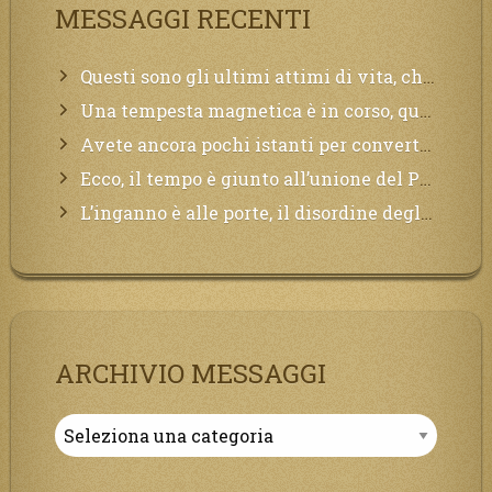
MESSAGGI RECENTI
Questi sono gli ultimi attimi di vita, chi si vuole salvare Mi chiami in suo aiuto.
Una tempesta magnetica è in corso, questa generazione patirà. Il black out non tarderà ad arrivare e tutta la Terra sarà oscurata.
Avete ancora pochi istanti per convertirvi, non perdete tempo, la sciagura arriverà all’improvviso e per chi non si sarà preparato saranno dolori.
Ecco, il tempo è giunto all’unione del Padre con il figlio, non avete che da attendere pochissimo.
L’inganno è alle porte, il disordine degli ordinati urlerà perdono, ma sarà troppo tardi, il tradimento è stato grande!
ARCHIVIO MESSAGGI
Archivio
Messaggi