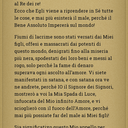
al Re dei re!
Ecco che Egli viene a riprendere in Sé tutte
le cose, e mai più esisterà il male, perché il
Bene Assoluto Impererà sul mondo!
Fiumi di lacrime sono stati versati dai Miei
figli, offesi e massacrati dai potenti di
questo mondo, denigrati fino alla miseria
più nera, spodestati dei loro beni e messi al
rogo, solo perché la fame di denaro
superava ogni ascolto all’amore. Vi siete
manifestati in satana, e con satana ora ve
ne andrete, perché IO il Signore dei Signori,
mostrerò a voi la Mia Spada di Luce,
infuocata del Mio infinito Amore, e vi
scioglierò con il fuoco dell’Amore, perché
mai più possiate far del male ai Miei figli!
Sia significativo questo Mio appello per