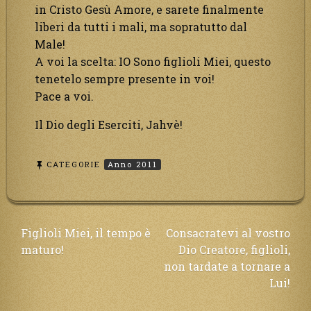
in Cristo Gesù Amore, e sarete finalmente
liberi da tutti i mali, ma sopratutto dal
Male!
A voi la scelta: IO Sono figlioli Miei, questo
tenetelo sempre presente in voi!
Pace a voi.
Il Dio degli Eserciti, Jahvè!
CATEGORIE
Anno 2011
Navigazione
Figlioli Miei, il tempo è
Consacratevi al vostro
maturo!
Dio Creatore, figlioli,
articoli
non tardate a tornare a
Lui!