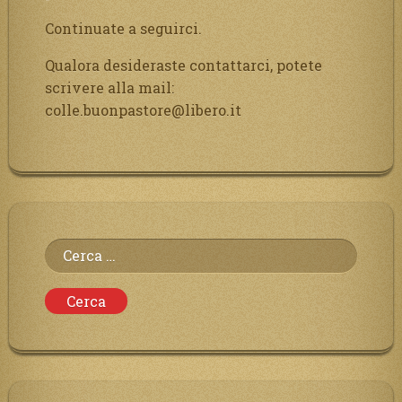
Continuate a seguirci.
Qualora desideraste contattarci, potete
scrivere alla mail:
colle.buonpastore@libero.it
Ricerca
per: