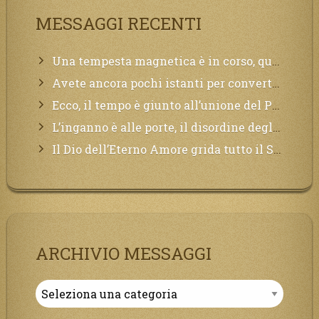
MESSAGGI RECENTI
Una tempesta magnetica è in corso, questa generazione patirà. Il black out non tarderà ad arrivare e tutta la Terra sarà oscurata.
Avete ancora pochi istanti per convertirvi, non perdete tempo, la sciagura arriverà all’improvviso e per chi non si sarà preparato saranno dolori.
Ecco, il tempo è giunto all’unione del Padre con il figlio, non avete che da attendere pochissimo.
L’inganno è alle porte, il disordine degli ordinati urlerà perdono, ma sarà troppo tardi, il tradimento è stato grande!
Il Dio dell’Eterno Amore grida tutto il Suo bene per i Suoi,richiama a Sé i lontani, affinché si pentano e tornino a Lui:
ARCHIVIO MESSAGGI
Archivio
Messaggi