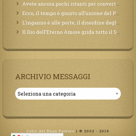
Avete ancora pochi istanti per convertirvi, non perdete tempo, la sciagura arriverà all’improvviso e per chi non si sarà preparato saranno dolori.
Ecco, il tempo è giunto all’unione del Padre con il figlio, non avete che da attendere pochissimo.
L’inganno è alle porte, il disordine degli ordinati urlerà perdono, ma sarà troppo tardi, il tradimento è stato grande!
Il Dio dell’Eterno Amore grida tutto il Suo bene per i Suoi,richiama a Sé i lontani, affinché si pentano e tornino a Lui:
ARCHIVIO MESSAGGI
Archivio
Messaggi
Colle del Buon Pastore
|
© 2002 - 2019