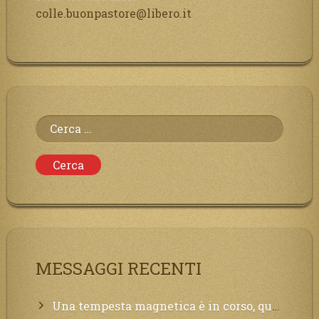
colle.buonpastore@libero.it
Ricerca
per:
MESSAGGI RECENTI
Una tempesta magnetica è in corso, questa generazione patirà. Il black out non tarderà ad arrivare e tutta la Terra sarà oscurata.