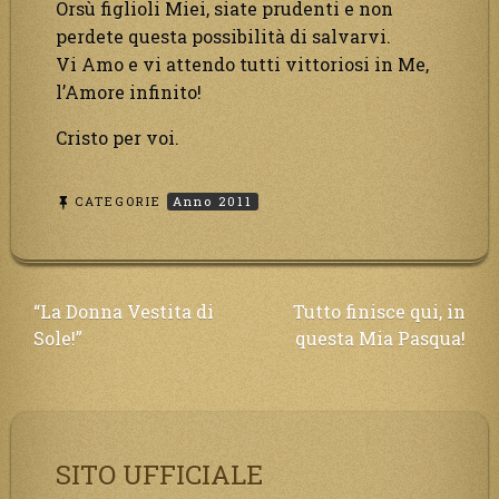
Orsù figlioli Miei, siate prudenti e non
perdete questa possibilità di salvarvi.
Vi Amo e vi attendo tutti vittoriosi in Me,
l’Amore infinito!
Cristo per voi.
CATEGORIE
Anno 2011
Navigazione
“La Donna Vestita di
Tutto finisce qui, in
Sole!”
questa Mia Pasqua!
articoli
SITO UFFICIALE