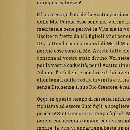
giunga la salvezza!
È l’ora sesta, è l’ora della vostra passio
delle Mie Parole, esse sono per voi motiv
meditatele bene perché la Vita sia in vo
Uscite in fretta da UR figlioli Miei per 
IO vi attendo per coronarvi di Me, il Mio 
perché esse sono in Me. Avrete tutto ciò
consona al vostro stato divino. Voi siete
per la vostra caducità, per il vostro rinne
Adamo, l’infedele, e con lui e di lui ave
allontanati dalla vostra divinità e vi ha 
senza Dio, senza il suo Dio Creatore, è nul
Oggi, in questo tempo di miseria infinita,
richiama ad essere Suoi figli, a scegliere 
peccato! Siete ancora in tempo figlioli M
perciò, con accorato amore, oggi vi suppli
morire, la vita vi appartiene, basta un pi