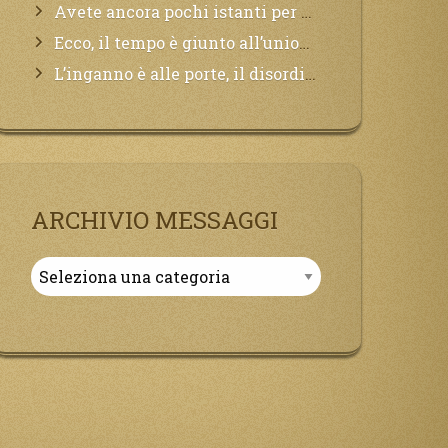
Avete ancora pochi istanti per convertirvi, non perdete tempo, la sciagura arriverà all’improvviso e per chi non si sarà preparato saranno dolori.
Ecco, il tempo è giunto all’unione del Padre con il figlio, non avete che da attendere pochissimo.
L’inganno è alle porte, il disordine degli ordinati urlerà perdono, ma sarà troppo tardi, il tradimento è stato grande!
ARCHIVIO MESSAGGI
Archivio
Messaggi