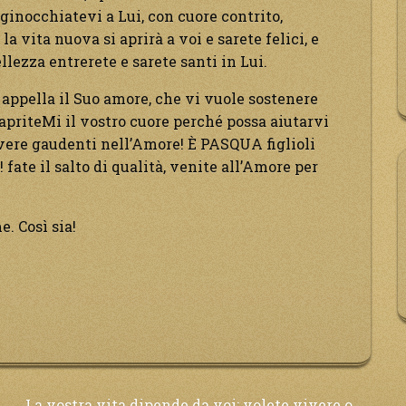
ginocchiatevi a Lui, con cuore contrito,
a vita nuova si aprirà a voi e sarete felici, e
llezza entrerete e sarete santi in Lui.
i appella il Suo amore, che vi vuole sostenere
i, apriteMi il vostro cuore perché possa aiutarvi
vivere gaudenti nell’Amore! È PASQUA figlioli
fate il salto di qualità, venite all’Amore per
. Così sia!
La vostra vita dipende da voi: volete vivere o