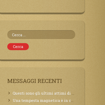
Ricerca
per:
MESSAGGI RECENTI
Questi sono gli ultimi attimi di vita, chi si vuole salvare Mi chiami in suo aiuto.
Una tempesta magnetica è in corso, questa generazione patirà. Il black out non tarderà ad arrivare e tutta la Terra sarà oscurata.