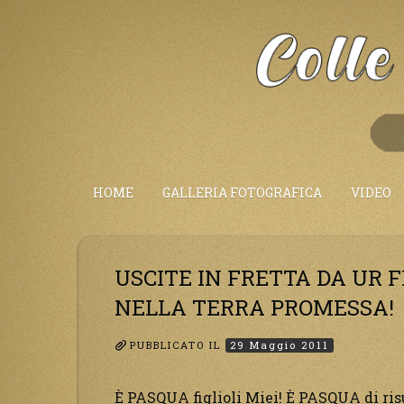
Salta
al
Contenuto
HOME
GALLERIA FOTOGRAFICA
VIDEO
USCITE IN FRETTA DA UR F
NELLA TERRA PROMESSA!
PUBBLICATO IL
29 Maggio 2011
È PASQUA figlioli Miei! È PASQUA di risu