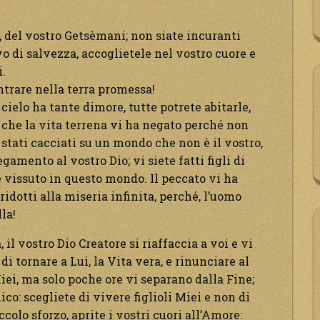
ne, del vostro Getsèmani; non siate incuranti
o di salvezza, accoglietele nel vostro cuore e
i.
entrare nella terra promessa!
cielo ha tante dimore, tutte potrete abitarle,
 che la vita terrena vi ha negato perché non
 stati cacciati su un mondo che non è il vostro,
gamento al vostro Dio; vi siete fatti figli di
te vissuto in questo mondo. Il peccato vi ha
ridotti alla miseria infinita, perché, l’uomo
la!
 il vostro Dio Creatore si riaffaccia a voi e vi
di tornare a Lui, la Vita vera, e rinunciare al
iei, ma solo poche ore vi separano dalla Fine;
co: scegliete di vivere figlioli Miei e non di
ccolo sforzo, aprite i vostri cuori all’Amore: