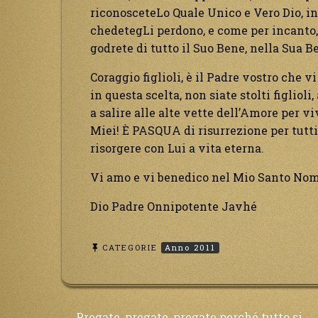
riconosceteLo Quale Unico e Vero Dio, in
chedetegLi perdono, e come per incanto, l
godrete di tutto il Suo Bene, nella Sua Be
Coraggio figlioli, è il Padre vostro che v
in questa scelta, non siate stolti figliol
a salire alle alte vette dell’Amore per 
Miei! È PASQUA di risurrezione per tutti! 
risorgere con Lui a vita eterna.
Vi amo e vi benedico nel Mio Santo Nome
Dio Padre Onnipotente Javhé
CATEGORIE
Anno 2011
Pregate, pregate, pregate perché tutto si