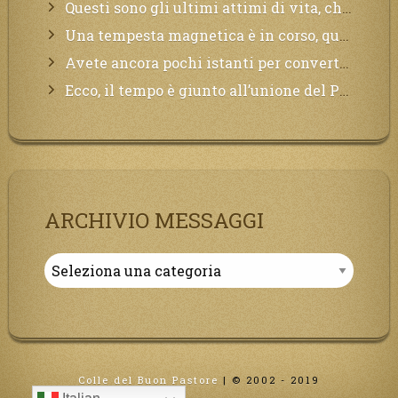
Questi sono gli ultimi attimi di vita, chi si vuole salvare Mi chiami in suo aiuto.
Una tempesta magnetica è in corso, questa generazione patirà. Il black out non tarderà ad arrivare e tutta la Terra sarà oscurata.
Avete ancora pochi istanti per convertirvi, non perdete tempo, la sciagura arriverà all’improvviso e per chi non si sarà preparato saranno dolori.
Ecco, il tempo è giunto all’unione del Padre con il figlio, non avete che da attendere pochissimo.
ARCHIVIO MESSAGGI
Archivio
Messaggi
Colle del Buon Pastore
|
© 2002 - 2019