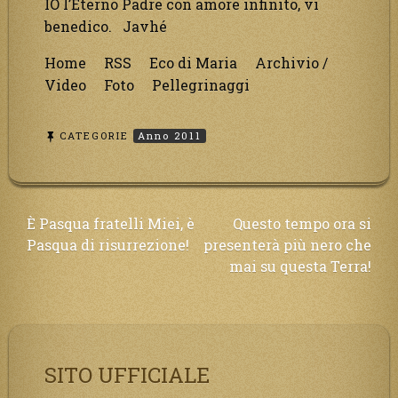
IO l’Eterno Padre con amore infinito, vi
benedico. Javhé
Home RSS Eco di Maria Archivio /
Video Foto Pellegrinaggi
CATEGORIE
Anno 2011
Navigazione
È Pasqua fratelli Miei, è
Questo tempo ora si
Pasqua di risurrezione!
presenterà più nero che
articoli
mai su questa Terra!
SITO UFFICIALE