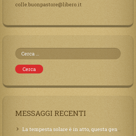
colle.buonpastore@libero.it
Ricerca
per:
MESSAGGI RECENTI
La tempesta solare è in atto, questa generazione soffrirà molto, la Terra arderà, l’acqua sarà contaminata, il cibo non sarà più nelle vostre mense.