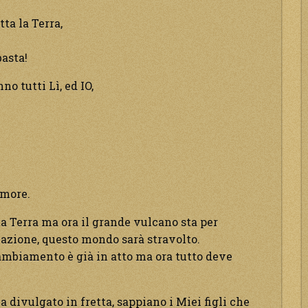
ta la Terra,
basta!
no tutti Lì, ed IO,
Amore.
ta Terra ma ora il grande vulcano sta per
illazione, questo mondo sarà stravolto.
 cambiamento è già in atto ma ora tutto deve
a divulgato in fretta, sappiano i Miei figli che