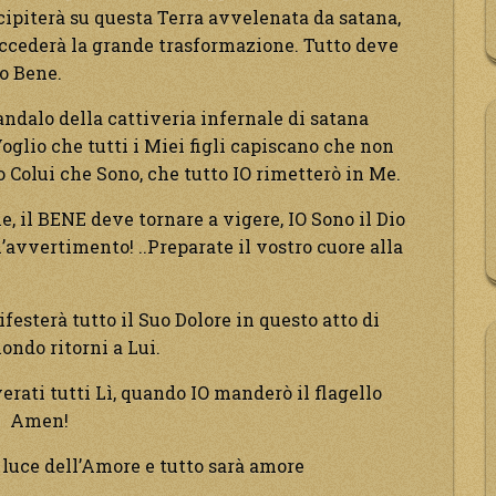
recipiterà su questa Terra avvelenata da satana,
succederà la grande trasformazione. Tutto deve
co Bene.
ndalo della cattiveria infernale di satana
oglio che tutti i Miei figli capiscano che non
no Colui che Sono, che tutto IO rimetterò in Me.
e, il BENE deve tornare a vigere, IO Sono il Dio
l’avvertimento! ..Preparate il vostro cuore alla
festerà tutto il Suo Dolore in questo atto di
ondo ritorni a Lui.
verati tutti Lì, quando IO manderò il flagello
a! Amen!
 luce dell’Amore e tutto sarà amore