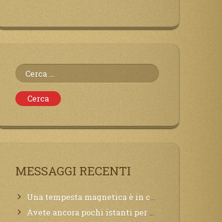
Ricerca
per:
MESSAGGI RECENTI
Una tempesta magnetica è in corso, questa generazione patirà. Il black out non tarderà ad arrivare e tutta la Terra sarà oscurata.
Avete ancora pochi istanti per convertirvi, non perdete tempo, la sciagura arriverà all’improvviso e per chi non si sarà preparato saranno dolori.