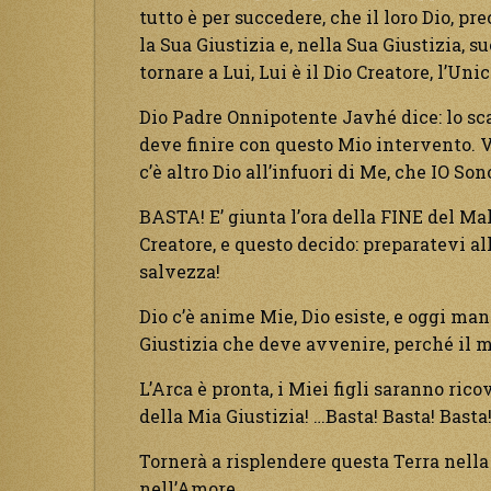
tutto è per succedere, che il loro Dio, p
la Sua Giustizia e, nella Sua Giustizia, 
tornare a Lui, Lui è il Dio Creatore, l’Uni
Dio Padre Onnipotente Javhé dice: lo sca
deve finire con questo Mio intervento. V
c’è altro Dio all’infuori di Me, che IO So
BASTA! E’ giunta l’ora della FINE del Mal
Creatore, e questo decido: preparatevi al
salvezza!
Dio c’è anime Mie, Dio esiste, e oggi mani
Giustizia che deve avvenire, perché il m
L’Arca è pronta, i Miei figli saranno rico
della Mia Giustizia! …Basta! Basta! Bast
Tornerà a risplendere questa Terra nella
nell’Amore.