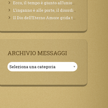
Ecco, il tempo è giunto all’unione del Padre con il figlio, non avete che da attendere pochissimo.
L’inganno è alle porte, il disordine degli ordinati urlerà perdono, ma sarà troppo tardi, il tradimento è stato grande!
Il Dio dell’Eterno Amore grida tutto il Suo bene per i Suoi,richiama a Sé i lontani, affinché si pentano e tornino a Lui:
ARCHIVIO MESSAGGI
Archivio
Messaggi