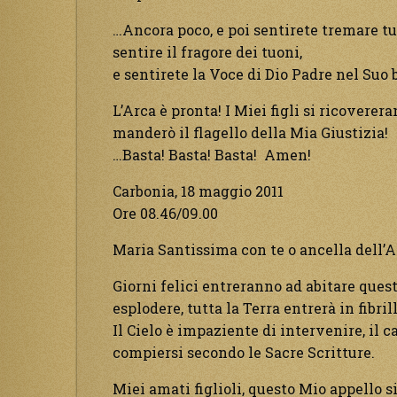
…Ancora poco, e poi sentirete tremare tut
sentire il fragore dei tuoni,
e sentirete la Voce di Dio Padre nel Suo 
L’Arca è pronta! I Miei figli si ricovereran
manderò il flagello della Mia Giustizia!
…Basta! Basta! Basta! Amen!
Carbonia, 18 maggio 2011
Ore 08.46/09.00
Maria Santissima con te o ancella dell’
Giorni felici entreranno ad abitare ques
esplodere, tutta la Terra entrerà in fibr
Il Cielo è impaziente di intervenire, il
compiersi secondo le Sacre Scritture.
Miei amati figlioli, questo Mio appello si