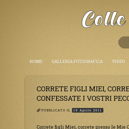
Salta
al
Contenuto
HOME
GALLERIA FOTOGRAFICA
VIDEO
CORRETE FIGLI MIEI, CORR
CONFESSATE I VOSTRI PECC
PUBBLICATO IL
19 Aprile 2011
Correte figli Miei, correte presso le Mie 