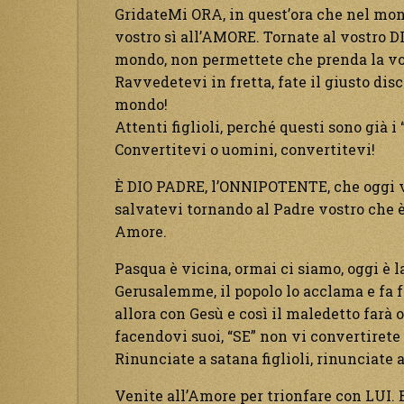
GridateMi ORA, in quest’ora che nel mond
vostro sì all’AMORE. Tornate al vostro D
mondo, non permettete che prenda la vo
Ravvedetevi in fretta, fate il giusto dis
mondo!
Attenti figlioli, perché questi sono gi
Convertitevi o uomini, convertitevi!
È DIO PADRE, l’ONNIPOTENTE, che oggi vi
salvatevi tornando al Padre vostro che è
Amore.
Pasqua è vicina, ormai ci siamo, oggi è l
Gerusalemme, il popolo lo acclama e fa fe
allora con Gesù e così il maledetto farà 
facendovi suoi, “SE” non vi convertirete
Rinunciate a satana figlioli, rinunciate 
Venite all’Amore per trionfare con LUI. E