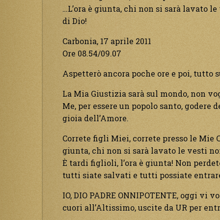
…L’ora è giunta, chi non si sarà lavato le
di Dio!
Carbonia, 17 aprile 2011
Ore 08.54/09.07
Aspetterò ancora poche ore e poi, tutto 
La Mia Giustizia sarà sul mondo, non vogl
Me, per essere un popolo santo, godere d
gioia dell’Amore.
Correte figli Miei, correte presso le Mie C
giunta, chi non si sarà lavato le vesti no
È tardi figlioli, l’ora è giunta! Non perd
tutti siate salvati e tutti possiate entr
IO, DIO PADRE ONNIPOTENTE, oggi vi vogli
cuori all’Altissimo, uscite da UR per ent