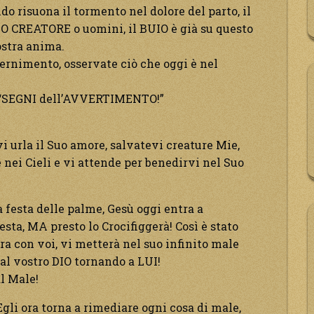
o risuona il tormento nel dolore del parto, il
IO CREATORE o uomini, il BUIO è già su questo
stra anima.
cernimento, osservate ciò che oggi è nel
à i “SEGNI dell’AVVERTIMENTO!”
 urla il Suo amore, salvatevi creature Mie,
 nei Cieli e vi attende per benedirvi nel Suo
a festa delle palme, Gesù oggi entra a
sta, MA presto lo Crocifiggerà! Così è stato
ora con voi, vi metterà nel suo infinito male
 al vostro DIO tornando a LUI!
al Male!
gli ora torna a rimediare ogni cosa di male,