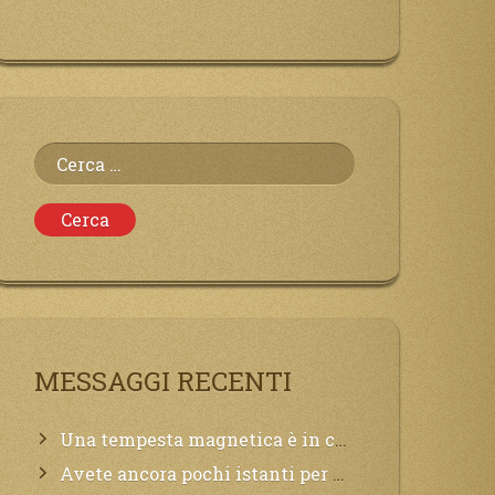
Ricerca
per:
MESSAGGI RECENTI
Una tempesta magnetica è in corso, questa generazione patirà. Il black out non tarderà ad arrivare e tutta la Terra sarà oscurata.
Avete ancora pochi istanti per convertirvi, non perdete tempo, la sciagura arriverà all’improvviso e per chi non si sarà preparato saranno dolori.