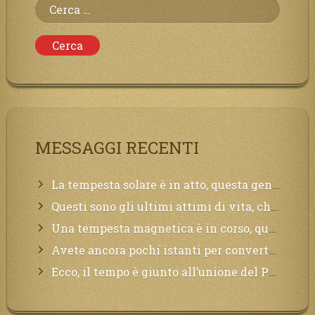
Ricerca
per:
MESSAGGI RECENTI
La tempesta solare è in atto, questa generazione soffrirà molto, la Terra arderà, l’acqua sarà contaminata, il cibo non sarà più nelle vostre mense.
Questi sono gli ultimi attimi di vita, chi si vuole salvare Mi chiami in suo aiuto.
Una tempesta magnetica è in corso, questa generazione patirà. Il black out non tarderà ad arrivare e tutta la Terra sarà oscurata.
Avete ancora pochi istanti per convertirvi, non perdete tempo, la sciagura arriverà all’improvviso e per chi non si sarà preparato saranno dolori.
Ecco, il tempo è giunto all’unione del Padre con il figlio, non avete che da attendere pochissimo.