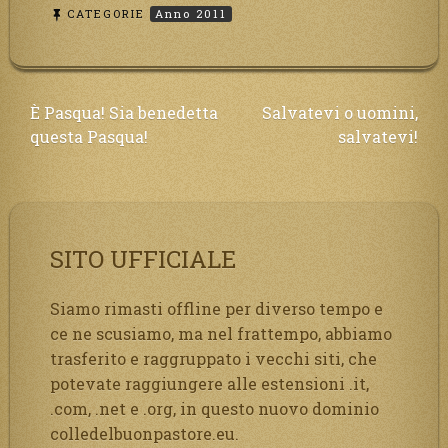
CATEGORIE
Anno 2011
Navigazione
È Pasqua! Sia benedetta
Salvatevi o uomini,
questa Pasqua!
salvatevi!
articoli
SITO UFFICIALE
Siamo rimasti offline per diverso tempo e
ce ne scusiamo, ma nel frattempo, abbiamo
trasferito e raggruppato i vecchi siti, che
potevate raggiungere alle estensioni .it,
.com, .net e .org, in questo nuovo dominio
colledelbuonpastore.eu.