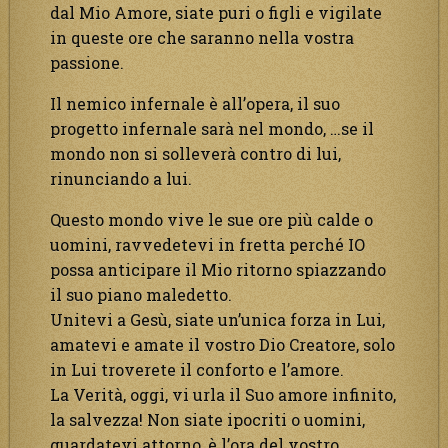
dal Mio Amore, siate puri o figli e vigilate
in queste ore che saranno nella vostra
passione.
Il nemico infernale è all’opera, il suo
progetto infernale sarà nel mondo, …se il
mondo non si solleverà contro di lui,
rinunciando a lui.
Questo mondo vive le sue ore più calde o
uomini, ravvedetevi in fretta perché IO
possa anticipare il Mio ritorno spiazzando
il suo piano maledetto.
Unitevi a Gesù, siate un’unica forza in Lui,
amatevi e amate il vostro Dio Creatore, solo
in Lui troverete il conforto e l’amore.
La Verità, oggi, vi urla il Suo amore infinito,
la salvezza! Non siate ipocriti o uomini,
guardatevi attorno, è l’ora del vostro