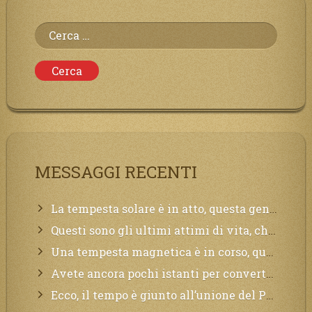
Ricerca
per:
MESSAGGI RECENTI
La tempesta solare è in atto, questa generazione soffrirà molto, la Terra arderà, l’acqua sarà contaminata, il cibo non sarà più nelle vostre mense.
Questi sono gli ultimi attimi di vita, chi si vuole salvare Mi chiami in suo aiuto.
Una tempesta magnetica è in corso, questa generazione patirà. Il black out non tarderà ad arrivare e tutta la Terra sarà oscurata.
Avete ancora pochi istanti per convertirvi, non perdete tempo, la sciagura arriverà all’improvviso e per chi non si sarà preparato saranno dolori.
Ecco, il tempo è giunto all’unione del Padre con il figlio, non avete che da attendere pochissimo.