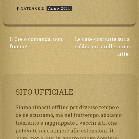
CATEGORIE
Anno 2011
Navigazione
Il Cielo comanda, non
Le case costruite sulla
l’uomo!
sabbia ora crolleranno
articoli
tutte!
SITO UFFICIALE
Siamo rimasti offline per diverso tempo e
ce ne scusiamo, ma nel frattempo, abbiamo
trasferito e raggruppato i vecchi siti, che
potevate raggiungere alle estensioni .it,
.com, .net e .org, in questo nuovo dominio