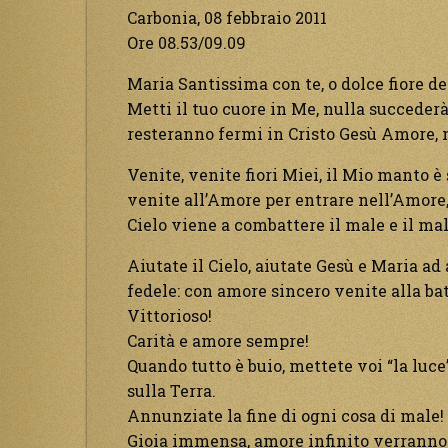
Carbonia, 08 febbraio 2011
Ore 08.53/09.09
Maria Santissima con te, o dolce fiore del
Metti il tuo cuore in Me, nulla succederà 
resteranno fermi in Cristo Gesù Amore, 
Venite, venite fiori Miei, il Mio manto è 
venite all’Amore per entrare nell’Amore, i
Cielo viene a combattere il male e il mal
Aiutate il Cielo, aiutate Gesù e Maria ad a
fedele: con amore sincero venite alla batt
Vittorioso!
Carità e amore sempre!
Quando tutto è buio, mettete voi “la luce
sulla Terra.
Annunziate la fine di ogni cosa di male!
Gioia immensa, amore infinito verranno