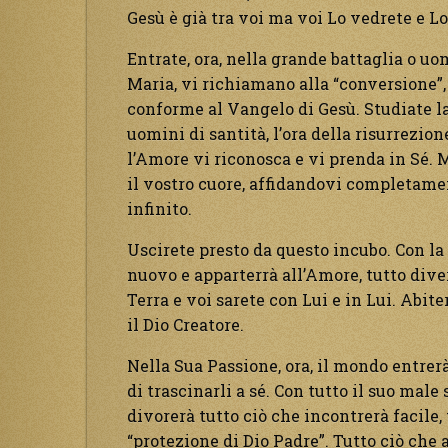
Gesù è già tra voi ma voi Lo vedrete e L
Entrate, ora, nella grande battaglia o uo
Maria, vi richiamano alla “conversione”,
conforme al Vangelo di Gesù. Studiate la
uomini di santità, l’ora della risurrezio
l’Amore vi riconosca e vi prenda in Sé. M
il vostro cuore, affidandovi completament
infinito.
Uscirete presto da questo incubo. Con la 
nuovo e apparterrà all’Amore, tutto div
Terra e voi sarete con Lui e in Lui. Abit
il Dio Creatore.
Nella Sua Passione, ora, il mondo entrerà
di trascinarli a sé. Con tutto il suo male 
divorerà tutto ciò che incontrerà facile,
“protezione di Dio Padre”. Tutto ciò che 