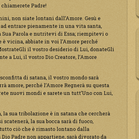
o chiamerete Padre!
mini, non siate lontani dall’Amore. Gesù e
 ad entrare pienamente in una vita santa,
 Sua Parola e nutritevi di Essa; riempitevi o
ne è vicina, abbiate in voi l’Amore perché
ostrateGli il vostro desiderio di Lui, donateGli
e a Lui, il vostro Dio Creatore, l’Amore
sconfitta di satana, il vostro mondo sarà
errà amore, perché l’Amore Regnerà su questa
erete nuovi mondi e sarete un tutt’Uno con Lui,
, la sua tribolazione è in satana che cercherà
si scatenerà, la sua bocca sarà di fuoco,
 tutto ciò che è rimasto lontano dalla
a Dio Padre non appartiene, sarà divorato da