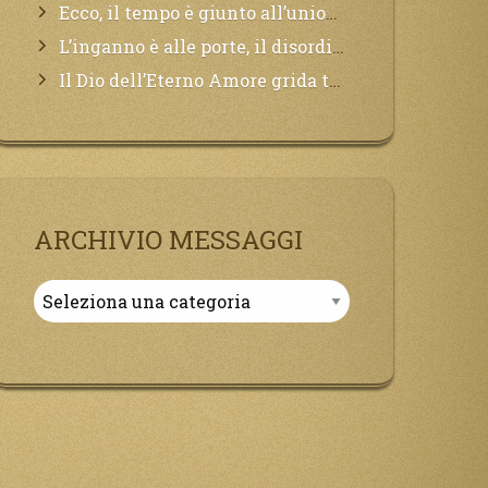
Ecco, il tempo è giunto all’unione del Padre con il figlio, non avete che da attendere pochissimo.
L’inganno è alle porte, il disordine degli ordinati urlerà perdono, ma sarà troppo tardi, il tradimento è stato grande!
Il Dio dell’Eterno Amore grida tutto il Suo bene per i Suoi,richiama a Sé i lontani, affinché si pentano e tornino a Lui:
ARCHIVIO MESSAGGI
Archivio
Messaggi