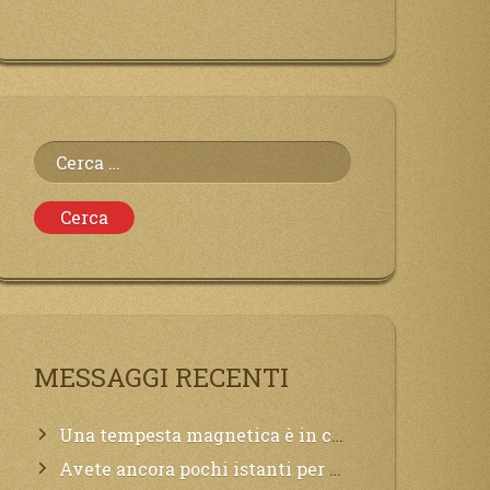
Ricerca
per:
MESSAGGI RECENTI
Una tempesta magnetica è in corso, questa generazione patirà. Il black out non tarderà ad arrivare e tutta la Terra sarà oscurata.
Avete ancora pochi istanti per convertirvi, non perdete tempo, la sciagura arriverà all’improvviso e per chi non si sarà preparato saranno dolori.