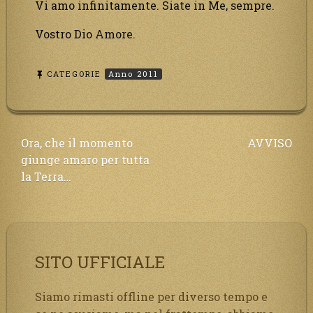
Vi amo infinitamente. Siate in Me, sempre.
Vostro Dio Amore.
CATEGORIE
Anno 2011
Navigazione
Ora, che il momento
AVVISO
giunge amaro per tutta
articoli
la Terra…
SITO UFFICIALE
Siamo rimasti offline per diverso tempo e