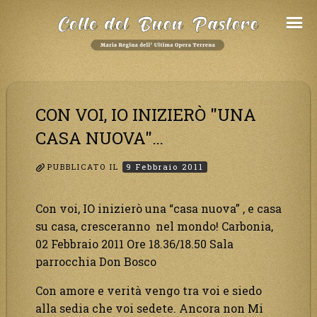
Salta
al
Contenuto
CON VOI, IO INIZIERÒ "UNA
CASA NUOVA"…
PUBBLICATO IL
9 Febbraio 2011
Con voi, IO inizierò una “casa nuova” , e casa
su casa, cresceranno nel mondo! Carbonia,
02 Febbraio 2011 Ore 18.36/18.50 Sala
parrocchia Don Bosco
Con amore e verità vengo tra voi e siedo
alla sedia che voi sedete. Ancora non Mi