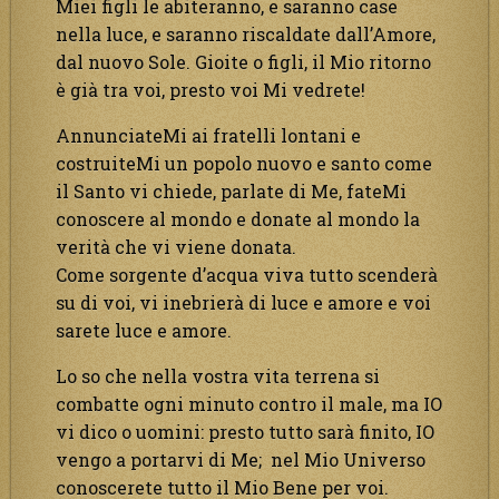
Miei figli le abiteranno, e saranno case
nella luce, e saranno riscaldate dall’Amore,
dal nuovo Sole. Gioite o figli, il Mio ritorno
è già tra voi, presto voi Mi vedrete!
AnnunciateMi ai fratelli lontani e
costruiteMi un popolo nuovo e santo come
il Santo vi chiede, parlate di Me, fateMi
conoscere al mondo e donate al mondo la
verità che vi viene donata.
Come sorgente d’acqua viva tutto scenderà
su di voi, vi inebrierà di luce e amore e voi
sarete luce e amore.
Lo so che nella vostra vita terrena si
combatte ogni minuto contro il male, ma IO
vi dico o uomini: presto tutto sarà finito, IO
vengo a portarvi di Me; nel Mio Universo
conoscerete tutto il Mio Bene per voi.