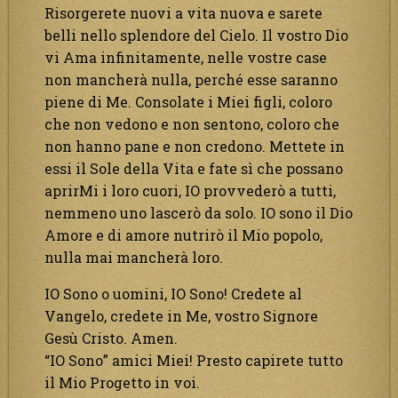
Risorgerete nuovi a vita nuova e sarete
belli nello splendore del Cielo. Il vostro Dio
vi Ama infinitamente, nelle vostre case
non mancherà nulla, perché esse saranno
piene di Me. Consolate i Miei figli, coloro
che non vedono e non sentono, coloro che
non hanno pane e non credono. Mettete in
essi il Sole della Vita e fate sì che possano
aprirMi i loro cuori, IO provvederò a tutti,
nemmeno uno lascerò da solo. IO sono il Dio
Amore e di amore nutrirò il Mio popolo,
nulla mai mancherà loro.
IO Sono o uomini, IO Sono! Credete al
Vangelo, credete in Me, vostro Signore
Gesù Cristo. Amen.
“IO Sono” amici Miei! Presto capirete tutto
il Mio Progetto in voi.