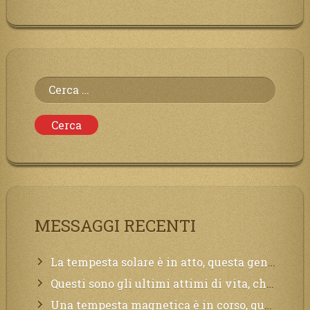
Ricerca
per:
MESSAGGI RECENTI
La tempesta solare è in atto, questa generazione soffrirà molto, la Terra arderà, l’acqua sarà contaminata, il cibo non sarà più nelle vostre mense.
Questi sono gli ultimi attimi di vita, chi si vuole salvare Mi chiami in suo aiuto.
Una tempesta magnetica è in corso, questa generazione patirà. Il black out non tarderà ad arrivare e tutta la Terra sarà oscurata.