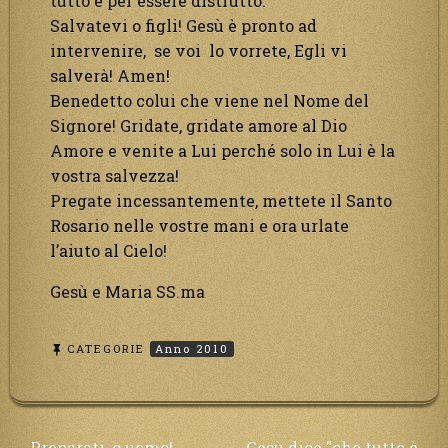
tutto è per essere distrutto.
Salvatevi o figli! Gesù è pronto ad
intervenire, se voi lo vorrete, Egli vi
salverà! Amen!
Benedetto colui che viene nel Nome del
Signore! Gridate, gridate amore al Dio
Amore e venite a Lui perché solo in Lui è la
vostra salvezza!
Pregate incessantemente, mettete il Santo
Rosario nelle vostre mani e ora urlate
l’aiuto al Cielo!
Gesù e Maria SS.ma
CATEGORIE
Anno 2010
Preparati, o uomo!
Gesù dice "che tutto è