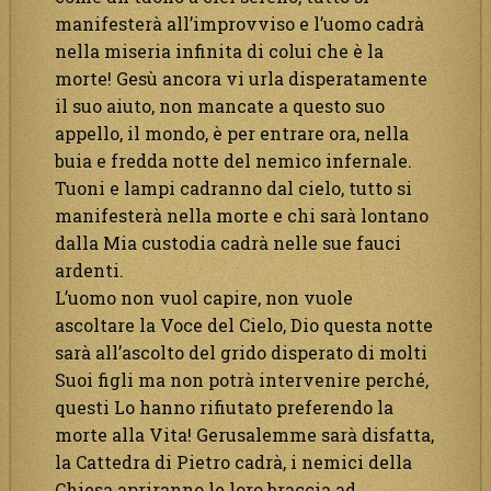
manifesterà all’improvviso e l’uomo cadrà
nella miseria infinita di colui che è la
morte! Gesù ancora vi urla disperatamente
il suo aiuto, non mancate a questo suo
appello, il mondo, è per entrare ora, nella
buia e fredda notte del nemico infernale.
Tuoni e lampi cadranno dal cielo, tutto si
manifesterà nella morte e chi sarà lontano
dalla Mia custodia cadrà nelle sue fauci
ardenti.
L’uomo non vuol capire, non vuole
ascoltare la Voce del Cielo, Dio questa notte
sarà all’ascolto del grido disperato di molti
Suoi figli ma non potrà intervenire perché,
questi Lo hanno rifiutato preferendo la
morte alla Vita! Gerusalemme sarà disfatta,
la Cattedra di Pietro cadrà, i nemici della
Chiesa apriranno le loro braccia ad