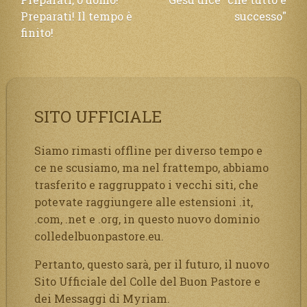
Navigazione
Preparati! Il tempo è
successo"
articoli
finito!
SITO UFFICIALE
Siamo rimasti offline per diverso tempo e
ce ne scusiamo, ma nel frattempo, abbiamo
trasferito e raggruppato i vecchi siti, che
potevate raggiungere alle estensioni .it,
.com, .net e .org, in questo nuovo dominio
colledelbuonpastore.eu.
Pertanto, questo sarà, per il futuro, il nuovo
Sito Ufficiale del Colle del Buon Pastore e
dei Messaggi di Myriam.