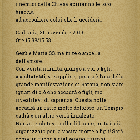
i nemici della Chiesa apriranno le loro
braccia
ad accogliere colui che li ucciderà.
Carbonia, 21 novembre 2010
Ore 15.38/15.58
Gesù e Maria SS.ma in te o ancella
dell’amore.
Con verità infinita, giungo a voi o figli,
ascoltateMi, vi supplico, questa è l’ora della
grande manifestazione di Satana, non siate
ignari di ciò che accadrà o figli, ma
rivestitevi di sapienza. Questa notte
accadrà un fatto molto doloroso, un Tempio
cadrà e un altro verrà innalzato.
Non attendetevi nulla di buono, tutto è già
organizzato per la vostra morte o figli! Sarà
come un tuono a ciel sereno, tutto si