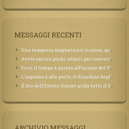
MESSAGGI RECENTI
Una tempesta magnetica è in corso, questa generazione patirà. Il black out non tarderà ad arrivare e tutta la Terra sarà oscurata.
Avete ancora pochi istanti per convertirvi, non perdete tempo, la sciagura arriverà all’improvviso e per chi non si sarà preparato saranno dolori.
Ecco, il tempo è giunto all’unione del Padre con il figlio, non avete che da attendere pochissimo.
L’inganno è alle porte, il disordine degli ordinati urlerà perdono, ma sarà troppo tardi, il tradimento è stato grande!
Il Dio dell’Eterno Amore grida tutto il Suo bene per i Suoi,richiama a Sé i lontani, affinché si pentano e tornino a Lui:
ARCHIVIO MESSAGGI