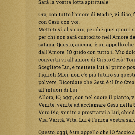
Sarà la vostra lotta spirituale!
Ora, con tutto l’amore di Madre, vi dico, 
con Gesù con voi.
Mettetevi al sicuro, perché quei giorni 
per chi non sarà custodito nell’Amore del
satana. Questo, ancora, è un appello che
dall’Amore. IO grido con tutto il Mio dolor
convertirvi all’amore di Cristo Gesù! Tor
Scegliete Lui, e mettete Lui al primo pos
Figlioli Miei, non c’è più futuro su quest
polvere. Ricordate che Gesù è il Dio Creat
all’infuori di Lui.
Allora, IO, oggi, con nel cuore il pianto, 
Venite, venite ad acclamare Gesù nella 
Vero Dio, venite a prostrarvi a Lui, chi
Via, Verità, Vita. Lui è l’unica vostra sal
Questo, oggi, è un appello che IO faccio a 