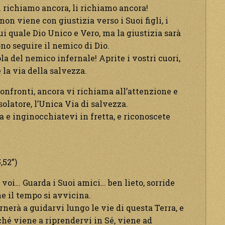
i richiamo ancora, li richiamo ancora!
 non viene con giustizia verso i Suoi figli, i
i quale Dio Unico e Vero, ma la giustizia sarà
no seguire il nemico di Dio.
la del nemico infernale! Aprite i vostri cuori,
 la via della salvezza.
confronti, ancora vi richiama all’attenzione e
solatore, l’Unica Via di salvezza.
a e inginocchiatevi in fretta, e riconoscete
,52”)
voi… Guarda i Suoi amici… ben lieto, sorride
che il tempo si avvicina.
rnerà a guidarvi lungo le vie di questa Terra, e
ché viene a riprendervi in Sé, viene ad