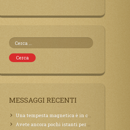
Ricerca
per:
MESSAGGI RECENTI
Una tempesta magnetica è in corso, questa generazione patirà. Il black out non tarderà ad arrivare e tutta la Terra sarà oscurata.
Avete ancora pochi istanti per convertirvi, non perdete tempo, la sciagura arriverà all’improvviso e per chi non si sarà preparato saranno dolori.