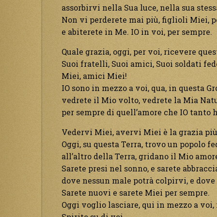
assorbirvi nella Sua luce, nella sua stes
Non vi perderete mai più, figlioli Miei, 
e abiterete in Me. IO in voi, per sempre.
Quale grazia, oggi, per voi, ricevere qu
Suoi fratelli, Suoi amici, Suoi soldati fede
Miei, amici Miei!
IO sono in mezzo a voi, qua, in questa Gr
vedrete il Mio volto, vedrete la Mia Nat
per sempre di quell’amore che IO tanto h
Vedervi Miei, avervi Miei è la grazia più
Oggi, su questa Terra, trovo un popolo fed
all’altro della Terra, gridano il Mio am
Sarete presi nel sonno, e sarete abbraccia
dove nessun male potrà colpirvi, e dove g
Sarete nuovi e sarete Miei per sempre.
Oggi voglio lasciare, qui in mezzo a voi, 
Spirito su di voi.