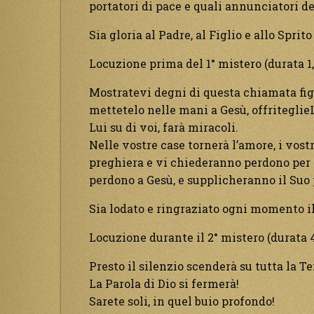
portatori di pace e quali annunciatori de
Sia gloria al Padre, al Figlio e allo Sprit
Locuzione prima del 1° mistero (durata 1,
Mostratevi degni di questa chiamata figli
mettetelo nelle mani a Gesù, offriteglieL
Lui su di voi, farà miracoli.
Nelle vostre case tornerà l’amore, i vostr
preghiera e vi chiederanno perdono per t
perdono a Gesù, e supplicheranno il Suo
Sia lodato e ringraziato ogni momento i
Locuzione durante il 2° mistero (durata 4
Presto il silenzio scenderà su tutta la Te
La Parola di Dio si fermerà!
Sarete soli, in quel buio profondo!