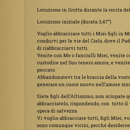
Locuzione in Grotta durante la recita de
Locuzione iniziale (durata 3,47”)
Voglio abbracciare tutti i Miei figli in M
condurvi per le vie del Cielo, dove il Pa
di riabbracciarvi tutti.
Venite con Me o fanciulli Miei, venite 
custodire nel Suo tenero amore, e venite 
peccato.
Abbandonatevi tra le braccia della vost
generare un cuore nuovo nell’amore since
Siete figli dell’Altissimo; non sciupate 
abbracciatelo, rispondendo, con tutto il
opera di salvezza.
Vi voglio abbracciare tutti, figli Miei, v
sono comunque vicini, perché desiderosi