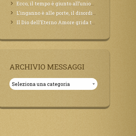
Ecco, il tempo è giunto all’unione del Padre con il figlio, non avete che da attendere pochissimo.
L’inganno è alle porte, il disordine degli ordinati urlerà perdono, ma sarà troppo tardi, il tradimento è stato grande!
Il Dio dell’Eterno Amore grida tutto il Suo bene per i Suoi,richiama a Sé i lontani, affinché si pentano e tornino a Lui:
ARCHIVIO MESSAGGI
Archivio
Messaggi