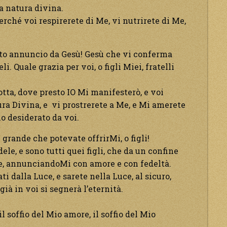
sa natura divina.
perché voi respirerete di Me, vi nutrirete di Me,
esto annuncio da Gesù! Gesù che vi conferma
li. Quale grazia per voi, o figli Miei, fratelli
otta, dove presto IO Mi manifesterò, e voi
ura Divina, e vi prostrerete a Me, e Mi amerete
o desiderato da voi.
 grande che potevate offrirMi, o figli!
ele, e sono tutti quei figli, che da un confine
ore, annunciandoMi con amore e con fedeltà.
ti dalla Luce, e sarete nella Luce, al sicuro,
ià in voi si segnerà l’eternità.
il soffio del Mio amore, il soffio del Mio