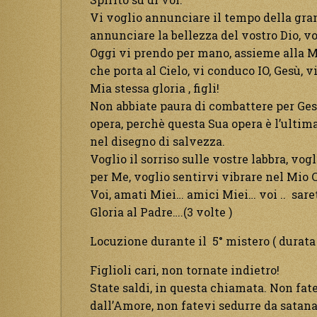
Vi voglio annunciare il tempo della gran
annunciare la bellezza del vostro Dio, vo
Oggi vi prendo per mano, assieme alla Mi
che porta al Cielo, vi conduco IO, Gesù, v
Mia stessa gloria , figli!
Non abbiate paura di combattere per Ges
opera, perchè questa Sua opera è l’ultim
nel disegno di salvezza.
Voglio il sorriso sulle vostre labbra, vog
per Me, voglio sentirvi vibrare nel Mio 
Voi, amati Miei… amici Miei… voi .. sarete
Gloria al Padre….(3 volte )
Locuzione durante il 5° mistero ( durata 
Figlioli cari, non tornate indietro!
State saldi, in questa chiamata. Non fat
dall’Amore, non fatevi sedurre da satan