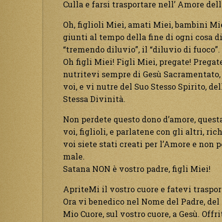
Culla e farsi trasportare nell’ Amore de
Oh, figlioli Miei, amati Miei, bambini Mi
giunti al tempo della fine di ogni cosa di
“tremendo diluvio”, il “diluvio di fuoco”.
Oh figli Miei! Figli Miei, pregate! Prega
nutritevi sempre di Gesù Sacramentato, 
voi, e vi nutre del Suo Stesso Spirito, d
Stessa Divinità.
Non perdete questo dono d’amore, questa
voi, figlioli, e parlatene con gli altri, r
voi siete stati creati per l’Amore e non 
male.
Satana NON è vostro padre, figli Miei!
ApriteMi il vostro cuore e fatevi traspor
Ora vi benedico nel Nome del Padre, del F
Mio Cuore, sul vostro cuore, a Gesù. Offri