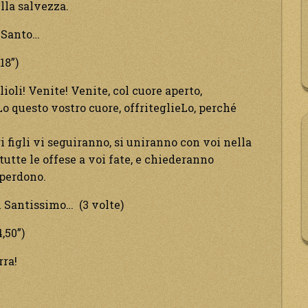
lla salvezza.
o Santo…
18”)
oli! Venite! Venite, col cuore aperto,
o questo vostro cuore, offriteglieLo, perché
i figli vi seguiranno, si uniranno con voi nella
utte le offese a voi fate, e chiederanno
 perdono.
l Santissimo… (3 volte)
,50”)
rra!