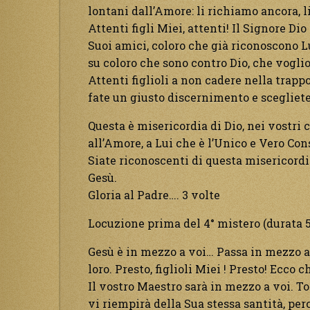
lontani dall’Amore: li richiamo ancora, l
Attenti figli Miei, attenti! Il Signore Dio
Suoi amici, coloro che già riconoscono Lu
su coloro che sono contro Dio, che voglio
Attenti figlioli a non cadere nella trappo
fate un giusto discernimento e scegliete
Questa è misericordia di Dio, nei vostri 
all’Amore, a Lui che è l’Unico e Vero Con
Siate riconoscenti di questa misericordi
Gesù.
Gloria al Padre…. 3 volte
Locuzione prima del 4° mistero (durata 5
Gesù è in mezzo a voi… Passa in mezzo a 
loro. Presto, figlioli Miei ! Presto! Ecco 
Il vostro Maestro sarà in mezzo a voi. To
vi riempirà della Sua stessa santità, per