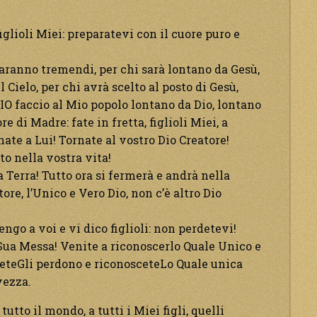
figlioli Miei: preparatevi con il cuore puro e
saranno tremendi, per chi sarà lontano da Gesù,
 Cielo, per chi avrà scelto al posto di Gesù,
 IO faccio al Mio popolo lontano da Dio, lontano
e di Madre: fate in fretta, figlioli Miei, a
nate a Lui! Tornate al vostro Dio Creatore!
to nella vostra vita!
a Terra! Tutto ora si fermerà e andrà nella
ore, l’Unico e Vero Dio, non c’è altro Dio
vengo a voi e vi dico figlioli: non perdetevi!
Sua Messa! Venite a riconoscerlo Quale Unico e
edeteGli perdono e riconosceteLo Quale unica
vezza.
tutto il mondo, a tutti i Miei figli, quelli