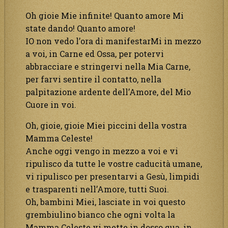
Oh gioie Mie infinite! Quanto amore Mi
state dando! Quanto amore!
IO non vedo l’ora di manifestarMi in mezzo
a voi, in Carne ed Ossa, per potervi
abbracciare e stringervi nella Mia Carne,
per farvi sentire il contatto, nella
palpitazione ardente dell’Amore, del Mio
Cuore in voi.
Oh, gioie, gioie Miei piccini della vostra
Mamma Celeste!
Anche oggi vengo in mezzo a voi e vi
ripulisco da tutte le vostre caducità umane,
vi ripulisco per presentarvi a Gesù, limpidi
e trasparenti nell’Amore, tutti Suoi.
Oh, bambini Miei, lasciate in voi questo
grembiulino bianco che ogni volta la
Mamma Celeste vi mette in dosso qua, in