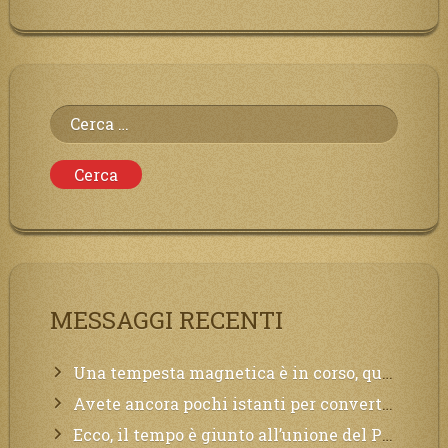
Ricerca
per:
MESSAGGI RECENTI
Una tempesta magnetica è in corso, questa generazione patirà. Il black out non tarderà ad arrivare e tutta la Terra sarà oscurata.
Avete ancora pochi istanti per convertirvi, non perdete tempo, la sciagura arriverà all’improvviso e per chi non si sarà preparato saranno dolori.
Ecco, il tempo è giunto all’unione del Padre con il figlio, non avete che da attendere pochissimo.