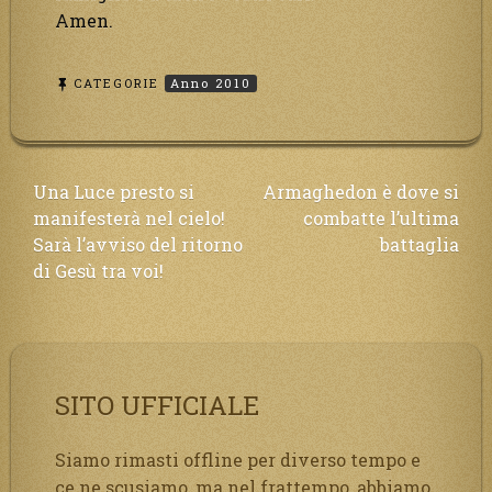
Amen.
CATEGORIE
Anno 2010
Navigazione
Una Luce presto si
Armaghedon è dove si
manifesterà nel cielo!
combatte l’ultima
articoli
Sarà l’avviso del ritorno
battaglia
di Gesù tra voi!
SITO UFFICIALE
Siamo rimasti offline per diverso tempo e
ce ne scusiamo, ma nel frattempo, abbiamo