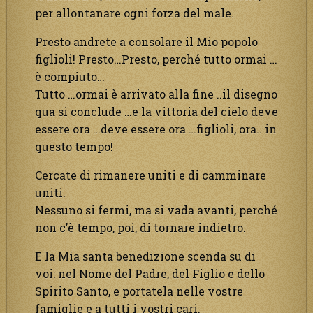
per allontanare ogni forza del male.
Presto andrete a consolare il Mio popolo
figlioli! Presto…Presto, perché tutto ormai …
è compiuto…
Tutto …ormai è arrivato alla fine ..il disegno
qua si conclude …e la vittoria del cielo deve
essere ora …deve essere ora …figlioli, ora.. in
questo tempo!
Cercate di rimanere uniti e di camminare
uniti.
Nessuno si fermi, ma si vada avanti, perché
non c’è tempo, poi, di tornare indietro.
E la Mia santa benedizione scenda su di
voi: nel Nome del Padre, del Figlio e dello
Spirito Santo, e portatela nelle vostre
famiglie e a tutti i vostri cari.