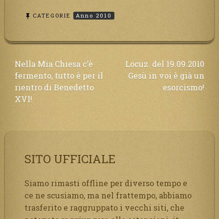
CATEGORIE
Anno 2010
Navigazione
Nella Mia Chiesa c’è
Locuz. del 19.09.2010
fermento, tutto è per il
Gesù in voi è già un
articoli
rientro di Benedetto
esorcismo!
XVI!
SITO UFFICIALE
Siamo rimasti offline per diverso tempo e
ce ne scusiamo, ma nel frattempo, abbiamo
trasferito e raggruppato i vecchi siti, che