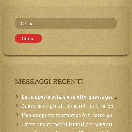
Ricerca
per:
MESSAGGI RECENTI
La tempesta solare è in atto, questa generazione soffrirà molto, la Terra arderà, l’acqua sarà contaminata, il cibo non sarà più nelle vostre mense.
Questi sono gli ultimi attimi di vita, chi si vuole salvare Mi chiami in suo aiuto.
Una tempesta magnetica è in corso, questa generazione patirà. Il black out non tarderà ad arrivare e tutta la Terra sarà oscurata.
Avete ancora pochi istanti per convertirvi, non perdete tempo, la sciagura arriverà all’improvviso e per chi non si sarà preparato saranno dolori.