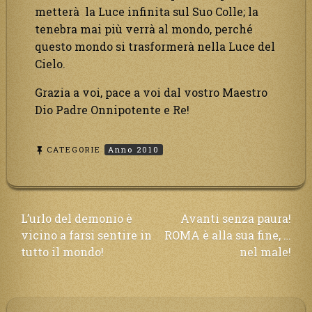
metterà la Luce infinita sul Suo Colle; la
tenebra mai più verrà al mondo, perché
questo mondo si trasformerà nella Luce del
Cielo.
Grazia a voi, pace a voi dal vostro Maestro
Dio Padre Onnipotente e Re!
CATEGORIE
Anno 2010
Navigazione
L’urlo del demonio è
Avanti senza paura!
vicino a farsi sentire in
ROMA è alla sua fine, …
articoli
tutto il mondo!
nel male!