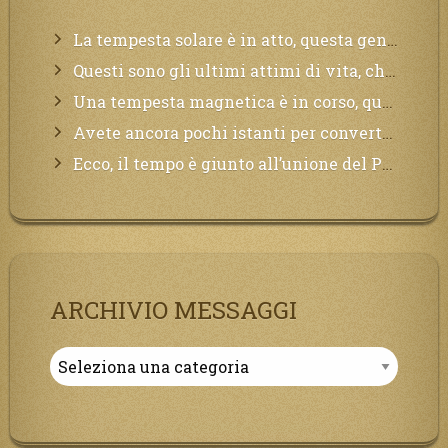
La tempesta solare è in atto, questa generazione soffrirà molto, la Terra arderà, l’acqua sarà contaminata, il cibo non sarà più nelle vostre mense.
Questi sono gli ultimi attimi di vita, chi si vuole salvare Mi chiami in suo aiuto.
Una tempesta magnetica è in corso, questa generazione patirà. Il black out non tarderà ad arrivare e tutta la Terra sarà oscurata.
Avete ancora pochi istanti per convertirvi, non perdete tempo, la sciagura arriverà all’improvviso e per chi non si sarà preparato saranno dolori.
Ecco, il tempo è giunto all’unione del Padre con il figlio, non avete che da attendere pochissimo.
ARCHIVIO MESSAGGI
Archivio
Messaggi