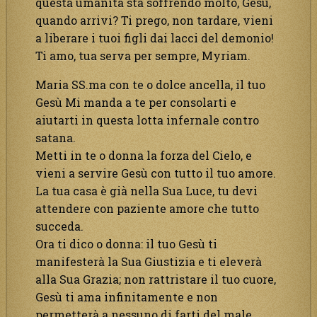
questa umanità sta soffrendo molto, Gesù,
quando arrivi? Ti prego, non tardare, vieni
a liberare i tuoi figli dai lacci del demonio!
Ti amo, tua serva per sempre, Myriam.
Maria SS.ma con te o dolce ancella, il tuo
Gesù Mi manda a te per consolarti e
aiutarti in questa lotta infernale contro
satana.
Metti in te o donna la forza del Cielo, e
vieni a servire Gesù con tutto il tuo amore.
La tua casa è già nella Sua Luce, tu devi
attendere con paziente amore che tutto
succeda.
Ora ti dico o donna: il tuo Gesù ti
manifesterà la Sua Giustizia e ti eleverà
alla Sua Grazia; non rattristare il tuo cuore,
Gesù ti ama infinitamente e non
permetterà a nessuno di farti del male.