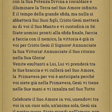
con la Sua Potenza Divina a riscaldare e
illuminare la Terra nel Suo Amore infinito.
È il tempo della grande sfida, ma nulla si
abbatterà Sui Suoi figli, Cristo Gesù metterà
su di voi il Suo Manto e vi custodirà in Sé.
Siate uomini pronti alla sfida finale, faccia
a faccia con il nemico, la vittoria è già in
voi per Cristo Gesù il Signore! Annunciate
la Sua Vittoria! Annunciate il Suo ritorno
nella Sua Gloria!
Venite esultanti a Lui, Lui vi prenderà tra
le Sue braccia e vi cullerà nel Suo Amore,
la Primavera per voi è anticipata perché
voi siete già nella Primavera, Gesù vi tiene
nelle Sue mani e vi innalza nel Suo Tutto
Celebrate il Suo Amore in voi, unendovi tra
voi in un cuor solo, un’anima sola, Gesù sia
il vostro cuore. Siate grandi nell’amore, non