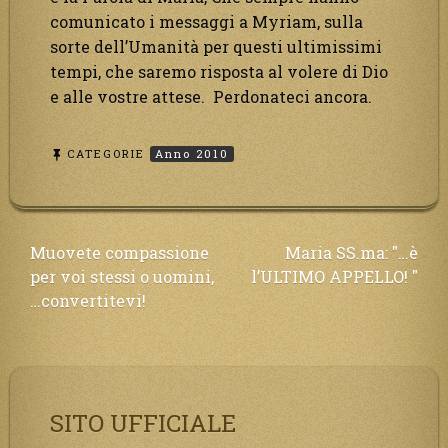
comunicato i messaggi a Myriam, sulla
sorte dell’Umanità per questi ultimissimi
tempi, che saremo risposta al volere di Dio
e alle vostre attese. Perdonateci ancora.
CATEGORIE
Anno 2010
Navigazione
Muovete compassione
Maria SS.ma: "…è
per voi stessi o uomini,
l’ULTIMO APPELLO! "
articoli
…convertitevi!
SITO UFFICIALE