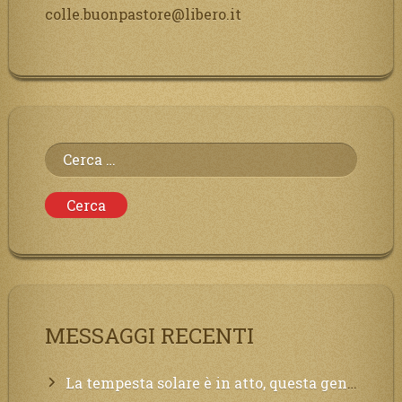
colle.buonpastore@libero.it
Ricerca
per:
MESSAGGI RECENTI
La tempesta solare è in atto, questa generazione soffrirà molto, la Terra arderà, l’acqua sarà contaminata, il cibo non sarà più nelle vostre mense.