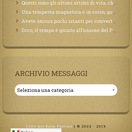
Questi sono gli ultimi attimi di vita, chi si vuole salvare Mi chiami in suo aiuto.
Una tempesta magnetica è in corso, questa generazione patirà. Il black out non tarderà ad arrivare e tutta la Terra sarà oscurata.
Avete ancora pochi istanti per convertirvi, non perdete tempo, la sciagura arriverà all’improvviso e per chi non si sarà preparato saranno dolori.
Ecco, il tempo è giunto all’unione del Padre con il figlio, non avete che da attendere pochissimo.
ARCHIVIO MESSAGGI
Archivio
Messaggi
Colle del Buon Pastore
|
© 2002 - 2019