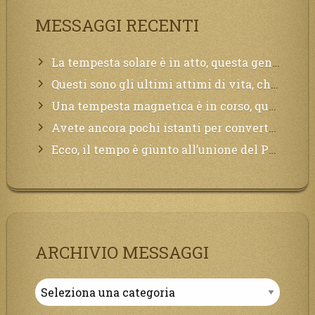
MESSAGGI RECENTI
La tempesta solare è in atto, questa generazione soffrirà molto, la Terra arderà, l’acqua sarà contaminata, il cibo non sarà più nelle vostre mense.
Questi sono gli ultimi attimi di vita, chi si vuole salvare Mi chiami in suo aiuto.
Una tempesta magnetica è in corso, questa generazione patirà. Il black out non tarderà ad arrivare e tutta la Terra sarà oscurata.
Avete ancora pochi istanti per convertirvi, non perdete tempo, la sciagura arriverà all’improvviso e per chi non si sarà preparato saranno dolori.
Ecco, il tempo è giunto all’unione del Padre con il figlio, non avete che da attendere pochissimo.
ARCHIVIO MESSAGGI
Archivio
Messaggi