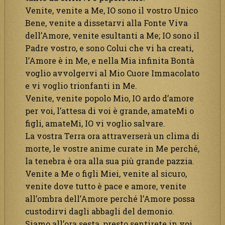
Venite, venite a Me, IO sono il vostro Unico
Bene, venite a dissetarvi alla Fonte Viva
dell’Amore, venite esultanti a Me; IO sono il
Padre vostro, e sono Colui che vi ha creati,
l’Amore è in Me, e nella Mia infinita Bontà
voglio avvolgervi al Mio Cuore Immacolato
e vi voglio trionfanti in Me.
Venite, venite popolo Mio, IO ardo d’amore
per voi, l’attesa di voi è grande, amateMi o
figli, amateMi, IO vi voglio salvare.
La vostra Terra ora attraverserà un clima di
morte, le vostre anime curate in Me perché,
la tenebra è ora alla sua più grande pazzia.
Venite a Me o figli Miei, venite al sicuro,
venite dove tutto è pace e amore, venite
all’ombra dell’Amore perché l’Amore possa
custodirvi dagli abbagli del demonio.
Siamo all’ora sesta, presto sentirete in voi