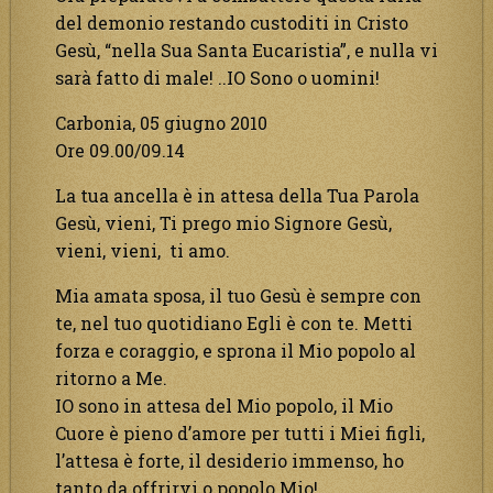
del demonio restando custoditi in Cristo
Gesù, “nella Sua Santa Eucaristia”, e nulla vi
sarà fatto di male! ..IO Sono o uomini!
Carbonia, 05 giugno 2010
Ore 09.00/09.14
La tua ancella è in attesa della Tua Parola
Gesù, vieni, Ti prego mio Signore Gesù,
vieni, vieni, ti amo.
Mia amata sposa, il tuo Gesù è sempre con
te, nel tuo quotidiano Egli è con te. Metti
forza e coraggio, e sprona il Mio popolo al
ritorno a Me.
IO sono in attesa del Mio popolo, il Mio
Cuore è pieno d’amore per tutti i Miei figli,
l’attesa è forte, il desiderio immenso, ho
tanto da offrirvi o popolo Mio!