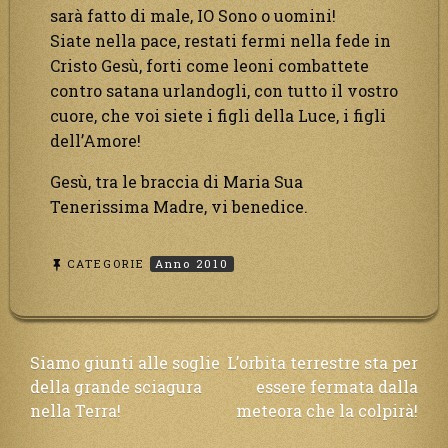
sarà fatto di male, IO Sono o uomini!
Siate nella pace, restati fermi nella fede in
Cristo Gesù, forti come leoni combattete
contro satana urlandogli, con tutto il vostro
cuore, che voi siete i figli della Luce, i figli
dell’Amore!
Gesù, tra le braccia di Maria Sua
Tenerissima Madre, vi benedice.
CATEGORIE
Anno 2010
Navigazione
Siamo giunti alle soglie
L’orbita terrestre sta per
della grande sciagura
essere fermata dalla
articoli
nella Terra!
meteora che la colpirà!