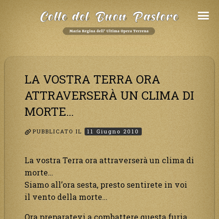
Salta
al
Contenuto
LA VOSTRA TERRA ORA
ATTRAVERSERÀ UN CLIMA DI
MORTE…
PUBBLICATO IL
11 Giugno 2010
La vostra Terra ora attraverserà un clima di
morte…
Siamo all’ora sesta, presto sentirete in voi
il vento della morte…
Ora preparatevi a combattere questa furia