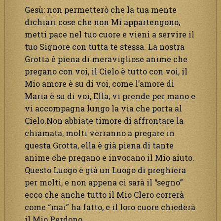
Gesù: non permetterò che la tua mente
dichiari cose che non Mi appartengono,
metti pace nel tuo cuore e vieni a servire il
tuo Signore con tutta te stessa. La nostra
Grotta è piena di meravigliose anime che
pregano con voi, il Cielo è tutto con voi, il
Mio amore è su di voi, come l’amore di
Maria è su di voi, Ella, vi prende per mano e
vi accompagna lungo la via che porta al
Cielo.Non abbiate timore di affrontare la
chiamata, molti verranno a pregare in
questa Grotta, ella è già piena di tante
anime che pregano e invocano il Mio aiuto.
Questo Luogo è già un Luogo di preghiera
per molti, e non appena ci sarà il “segno”
ecco che anche tutto il Mio Clero correrà
come “mai” ha fatto, e il loro cuore chiederà
il Mio Perdono.