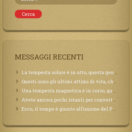
per:
MESSAGGI RECENTI
La tempesta solare è in atto, questa generazione soffrirà molto, la Terra arderà, l’acqua sarà contaminata, il cibo non sarà più nelle vostre mense.
Questi sono gli ultimi attimi di vita, chi si vuole salvare Mi chiami in suo aiuto.
Una tempesta magnetica è in corso, questa generazione patirà. Il black out non tarderà ad arrivare e tutta la Terra sarà oscurata.
Avete ancora pochi istanti per convertirvi, non perdete tempo, la sciagura arriverà all’improvviso e per chi non si sarà preparato saranno dolori.
Ecco, il tempo è giunto all’unione del Padre con il figlio, non avete che da attendere pochissimo.