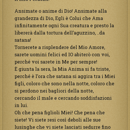
Ansimate o anime di Dio! Ansimate alla
grandezza di Dio, Egli è Colui che Ama
infinitamente ogni Sua creatura e presto la
libererà dalla tortura dell’aguzzino, ..da
satana!
Tornerete a risplendere del Mio Amore,
sarete uomini felici ed IO abiterò con voi,
perché voi sarete in Me per sempre!
È giunta la sera, la Mia Anima si fa triste,
perché è l’ora che satana si aggira tra i Miei
figli, coloro che sono nella notte, coloro che
si perdono nei bagliori della notte,
cercando il male e cercando soddisfazioni
in lui.
Oh che pena figlioli Miei! Che pena che
siete! Vi siete resi così deboli alle sue
lusinghe che vi siete lasciati sedurre fino