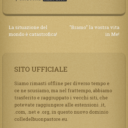
Navigazione
La situazione del
"Bramo" la vostra vita
mondo è catastrofica!
in Me!
articoli
SITO UFFICIALE
Siamo rimasti offline per diverso tempo e
ce ne scusiamo, ma nel frattempo, abbiamo
trasferito e raggruppato i vecchi siti, che
potevate raggiungere alle estensioni .it,
.com, .net e .org, in questo nuovo dominio
colledelbuonpastore.eu.