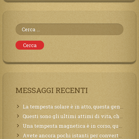
Ricerca
per:
MESSAGGI RECENTI
La tempesta solare è in atto, questa generazione soffrirà molto, la Terra arderà, l’acqua sarà contaminata, il cibo non sarà più nelle vostre mense.
Questi sono gli ultimi attimi di vita, chi si vuole salvare Mi chiami in suo aiuto.
Una tempesta magnetica è in corso, questa generazione patirà. Il black out non tarderà ad arrivare e tutta la Terra sarà oscurata.
Avete ancora pochi istanti per convertirvi, non perdete tempo, la sciagura arriverà all’improvviso e per chi non si sarà preparato saranno dolori.