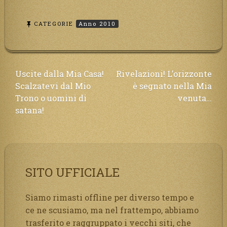
CATEGORIE
Anno 2010
Navigazione
Uscite dalla Mia Casa!
Rivelazioni! L’orizzonte
Scalzatevi dal Mio
è segnato nella Mia
articoli
Trono o uomini di
venuta…
satana!
SITO UFFICIALE
Siamo rimasti offline per diverso tempo e
ce ne scusiamo, ma nel frattempo, abbiamo
trasferito e raggruppato i vecchi siti, che