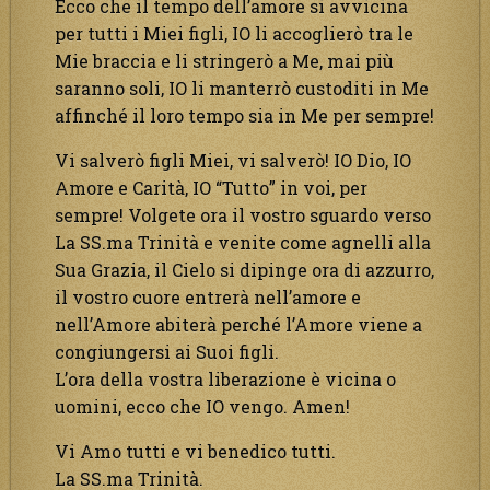
Ecco che il tempo dell’amore si avvicina
per tutti i Miei figli, IO li accoglierò tra le
Mie braccia e li stringerò a Me, mai più
saranno soli, IO li manterrò custoditi in Me
affinché il loro tempo sia in Me per sempre!
Vi salverò figli Miei, vi salverò! IO Dio, IO
Amore e Carità, IO “Tutto” in voi, per
sempre! Volgete ora il vostro sguardo verso
La SS.ma Trinità e venite come agnelli alla
Sua Grazia, il Cielo si dipinge ora di azzurro,
il vostro cuore entrerà nell’amore e
nell’Amore abiterà perché l’Amore viene a
congiungersi ai Suoi figli.
L’ora della vostra liberazione è vicina o
uomini, ecco che IO vengo. Amen!
Vi Amo tutti e vi benedico tutti.
La SS.ma Trinità.