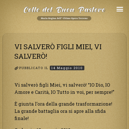
Salta
al
Contenuto
VI SALVERÒ FIGLI MIEI, VI
SALVERÒ!
PUBBLICATO IL
14 Maggio 2010
Vi salverò figli Miei, vi salverò! “IO Dio, IO
Amore e Carità, IO Tutto in voi, per sempre!”
È giunta l’ora della grande trasformazione!
La grande battaglia ora si apre alla sfida
finale!