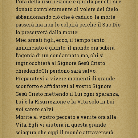
L’ora della risurrezione è giunta per chi si è
donato completamente al volere del Cielo
abbandonando ciò che è caduco, la morte
passerà ma non lo colpirà perché il Suo Dio
lo preserverà dalla morte!
Miei amati figli, ecco, il tempo tanto
annunciato è giunto, il mondo ora subirà
l’agonia di un condannato ma, chi si
inginocchierà al Signore Gesù Cristo
chiedendoGli perdono sarà salvo.
Preparatevi a vivere momenti di grande
sconforto e affidatevi al vostro Signore
Gesù Cristo mettendo il Lui ogni speranza,
Lui è la Risurrezione e la Vita solo in Lui
voi sarete salvi.
Morite al vostro peccato e venite ora alla
Vita, Egli vi aiuterà in questa grande
sciagura che oggi il mondo attraverserà