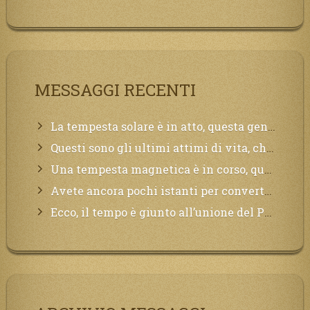
MESSAGGI RECENTI
La tempesta solare è in atto, questa generazione soffrirà molto, la Terra arderà, l’acqua sarà contaminata, il cibo non sarà più nelle vostre mense.
Questi sono gli ultimi attimi di vita, chi si vuole salvare Mi chiami in suo aiuto.
Una tempesta magnetica è in corso, questa generazione patirà. Il black out non tarderà ad arrivare e tutta la Terra sarà oscurata.
Avete ancora pochi istanti per convertirvi, non perdete tempo, la sciagura arriverà all’improvviso e per chi non si sarà preparato saranno dolori.
Ecco, il tempo è giunto all’unione del Padre con il figlio, non avete che da attendere pochissimo.