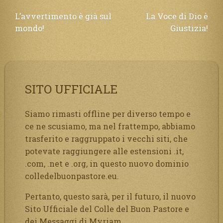
Navigazione
L’avvertimento è già sul
La Voce di Dio è
mondo!
Giustizia!
articoli
SITO UFFICIALE
Siamo rimasti offline per diverso tempo e
ce ne scusiamo, ma nel frattempo, abbiamo
trasferito e raggruppato i vecchi siti, che
potevate raggiungere alle estensioni .it,
.com, .net e .org, in questo nuovo dominio
colledelbuonpastore.eu.
Pertanto, questo sarà, per il futuro, il nuovo
Sito Ufficiale del Colle del Buon Pastore e
dei Messaggi di Myriam.