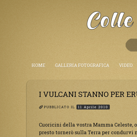
Salta
al
Contenuto
HOME
GALLERIA FOTOGRAFICA
VIDEO
I VULCANI STANNO PER ER
PUBBLICATO IL
11 Aprile 2010
Cuoricini della vostra Mamma Celeste, or
presto tornerò sulla Terra per condurvi n