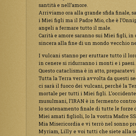
santità e nell’amore.
Arriviamo ora alla grande sfida finale, s
i Miei figli ma il Padre Mio, che è l’Onn
angeli a fermare tutto il male.
Carità e amore saranno sui Miei figli, i
sincera alla fine di un mondo vecchio nel
I vulcani stanno per eruttare tutto il lo
in cenere si ridurranno i monti e i paesi.
Questo cataclisma è in atto, preparatevi 
Tutta la Terra verrà avvolta da questi se
ci sarà il fuoco dei vulcani, perché la Te
mortale per tutti i Miei figli. L’occidente
musulmani, l’IRAN è in fermento contro l’
lo scatenamento finale di tutte le forze 
Miei amati figlioli, Io la vostra Madre S
Mia Misericordia e vi terrò nel sonno pro
Myriam, Lilly e voi tutti che siete alla