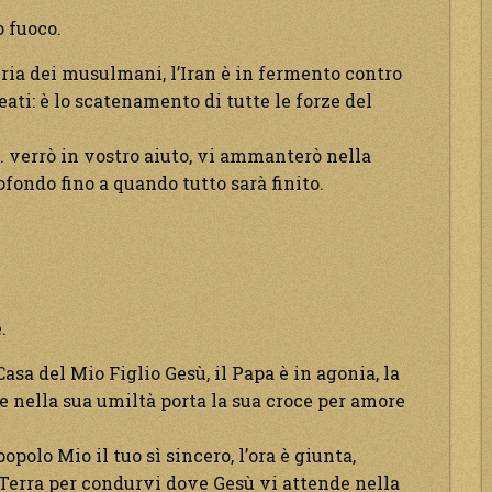
o fuoco.
uria dei musulmani, l’Iran è in fermento contro
leati: è lo scatenamento di tutte le forze del
S. verrò in vostro aiuto, vi ammanterò nella
fondo fino a quando tutto sarà finito.
.
Casa del Mio Figlio Gesù, il Papa è in agonia, la
i e nella sua umiltà porta la sua croce per amore
polo Mio il tuo sì sincero, l’ora è giunta,
Terra per condurvi dove Gesù vi attende nella