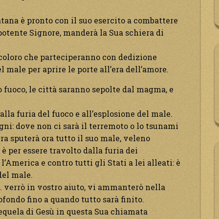
atana è pronto con il suo esercito a combattere
ipotente Signore, manderà la Sua schiera di
n coloro che parteciperanno con dedizione
 male per aprire le porte all’era dell’amore.
ro fuoco, le città saranno sepolte dal magma, e
alla furia del fuoco e all’esplosione del male.
gni: dove non ci sarà il terremoto o lo tsunami
rra sputerà ora tutto il suo male, veleno
 è per essere travolto dalla furia dei
America e contro tutti gli Stati a lei alleati: è
del male.
S. verrò in vostro aiuto, vi ammanterò nella
fondo fino a quando tutto sarà finito.
 sequela di Gesù in questa Sua chiamata