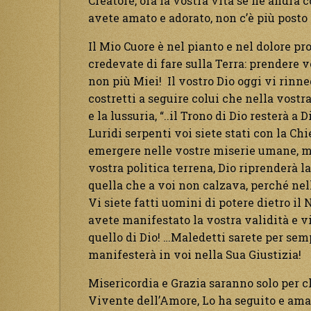
Creatore, ora la vostra vita se ne andrà c
avete amato e adorato, non c’è più posto 
Il Mio Cuore è nel pianto e nel dolore pr
credevate di fare sulla Terra: prendere ve
non più Miei! Il vostro Dio oggi vi rinn
costretti a seguire colui che nella vostr
e la lussuria, “..il Trono di Dio resterà a D
Luridi serpenti voi siete stati con la Chi
emergere nelle vostre miserie umane, ma o
vostra politica terrena, Dio riprenderà l
quella che a voi non calzava, perché nel
Vi siete fatti uomini di potere dietro il
avete manifestato la vostra validità e vi
quello di Dio! …Maledetti sarete per sem
manifesterà in voi nella Sua Giustizia!
Misericordia e Grazia saranno solo per ch
Vivente dell’Amore, Lo ha seguito e amato