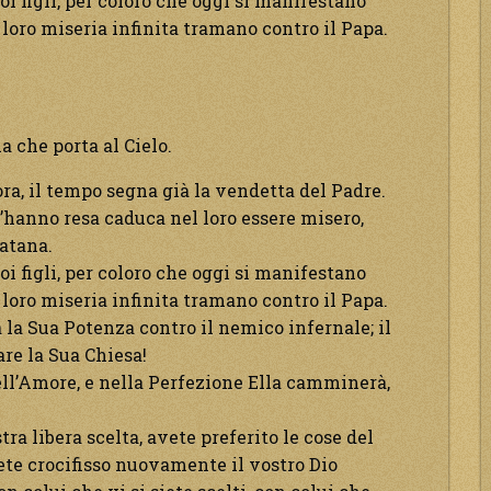
uoi figli, per coloro che oggi si manifestano
 loro miseria infinita tramano contro il Papa.
a che porta al Cielo.
 ora, il tempo segna già la vendetta del Padre.
 l’hanno resa caduca nel loro essere misero,
satana.
uoi figli, per coloro che oggi si manifestano
 loro miseria infinita tramano contro il Papa.
a la Sua Potenza contro il nemico infernale; il
are la Sua Chiesa!
ell’Amore, e nella Perfezione Ella camminerà,
ra libera scelta, avete preferito le cose del
vete crocifisso nuovamente il vostro Dio