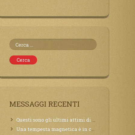
Ricerca
per:
MESSAGGI RECENTI
Questi sono gli ultimi attimi di vita, chi si vuole salvare Mi chiami in suo aiuto.
Una tempesta magnetica è in corso, questa generazione patirà. Il black out non tarderà ad arrivare e tutta la Terra sarà oscurata.