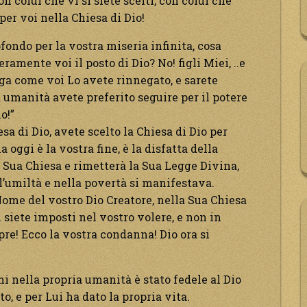
on colui che vi si siete scelti, con colui che
per voi nella Chiesa di Dio!
ofondo per la vostra miseria infinita, cosa
ramente voi il posto di Dio? No! figli Miei, ..e
ega come voi Lo avete rinnegato, e sarete
a umanità avete preferito seguire per il potere
io!”
esa di Dio, avete scelto la Chiesa di Dio per
ggi è la vostra fine, è la disfatta della
a Sua Chiesa e rimetterà la Sua Legge Divina,
l’umiltà e nella povertà si manifestava.
 Nome del vostro Dio Creatore, nella Sua Chiesa
 siete imposti nel vostro volere, e non in
pre! Ecco la vostra condanna! Dio ora si
i nella propria umanità è stato fedele al Dio
, e per Lui ha dato la propria vita.