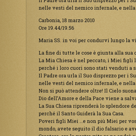
Il Padre ora urla il Suo disprezzo per i S
nelle vesti del nemico infernale, e nella
Carbonia, 18 marzo 2010
Ore 19.44/19.56
Maria SS. in voi per condurvi lungo la vi
La fine di tutte le cose è giunta alla sua
La Mia Chiesa è nel peccato, i Miei figli
perché i loro cuori sono stati venduti a 
Il Padre ora urla il Suo disprezzo per i S
nelle vesti del nemico infernale, e nella
Non si può attendere oltre! Il Cielo suon
Dio dell’Amore e della Pace viene a salv
La Sua Chiesa riprenderà lo splendore d
perché il Santo Guiderà la Sua Casa.
Poveri figli Miei …e non più Miei per vost
mondo, avete seguito il dio falsario e a