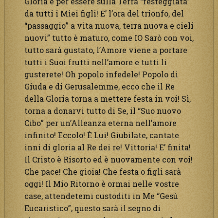
Gloria è per essere sulla Terra “festeggiata”
da tutti i Miei figli! E’ l’ora del trionfo, del
“passaggio” a vita nuova, terra nuova e cieli
nuovi” tutto è maturo, come IO Sarò con voi,
tutto sarà gustato, l’Amore viene a portare
tutti i Suoi frutti nell’amore e tutti li
gusterete! Oh popolo infedele! Popolo di
Giuda e di Gerusalemme, ecco che il Re
della Gloria torna a mettere festa in voi! Sì,
torna a donarvi tutto di Se, il “Suo nuovo
Cibo” per un’Alleanza eterna nell’amore
infinito! Eccolo! È Lui! Giubilate, cantate
inni di gloria al Re dei re! Vittoria! E’ finita!
Il Cristo è Risorto ed è nuovamente con voi!
Che pace! Che gioia! Che festa o figli sarà
oggi! Il Mio Ritorno è ormai nelle vostre
case, attendetemi custoditi in Me “Gesù
Eucaristico”, questo sarà il segno di