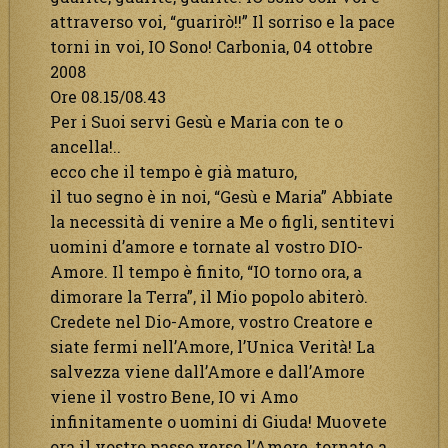
attraverso voi, “guarirò!!” Il sorriso e la pace
torni in voi, IO Sono! Carbonia, 04 ottobre
2008
Ore 08.15/08.43
Per i Suoi servi Gesù e Maria con te o
ancella!..
ecco che il tempo è già maturo,
il tuo segno è in noi, “Gesù e Maria” Abbiate
la necessità di venire a Me o figli, sentitevi
uomini d’amore e tornate al vostro DIO-
Amore. Il tempo è finito, “IO torno ora, a
dimorare la Terra”, il Mio popolo abiterò.
Credete nel Dio-Amore, vostro Creatore e
siate fermi nell’Amore, l’Unica Verità! La
salvezza viene dall’Amore e dall’Amore
viene il vostro Bene, IO vi Amo
infinitamente o uomini di Giuda! Muovete
ora il vostro passo verso l’Amore, tornate a