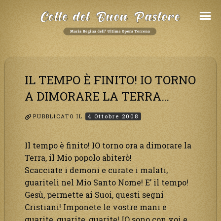
Salta
al
Contenuto
IL TEMPO È FINITO! IO TORNO
A DIMORARE LA TERRA…
PUBBLICATO IL
4 Ottobre 2008
Il tempo è finito! IO torno ora a dimorare la
Terra, il Mio popolo abiterò!
Scacciate i demoni e curate i malati,
guariteli nel Mio Santo Nome! E’ il tempo!
Gesù, permette ai Suoi, questi segni
Cristiani! Imponete le vostre mani e
guarite, guarite, guarite! IO sono con voi e