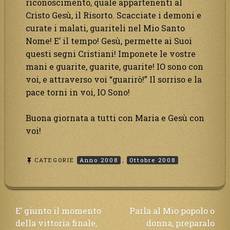
riconoscimento, quale appartenenti al
Cristo Gesù, il Risorto. Scacciate i demoni e
curate i malati, guariteli nel Mio Santo
Nome! E’ il tempo! Gesù, permette ai Suoi
questi segni Cristiani! Imponete le vostre
mani e guarite, guarite, guarite! IO sono con
voi, e attraverso voi “guarirò!” Il sorriso e la
pace torni in voi, IO Sono!
Buona giornata a tutti con Maria e Gesù con
voi!
CATEGORIE
Anno 2008
,
Ottobre 2008
Navigazione
E’ giunto il momento
Parla al Mio popolo o
della vittoria finale,
donna, preparalo
articoli