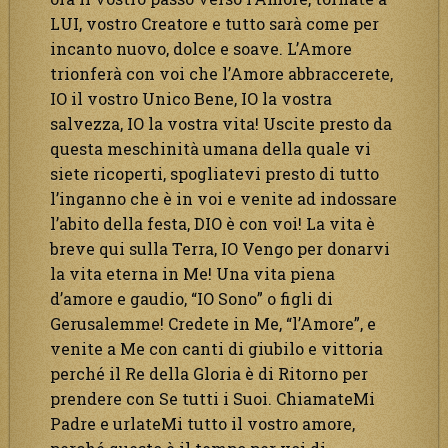
LUI, vostro Creatore e tutto sarà come per
incanto nuovo, dolce e soave. L’Amore
trionferà con voi che l’Amore abbraccerete,
IO il vostro Unico Bene, IO la vostra
salvezza, IO la vostra vita! Uscite presto da
questa meschinità umana della quale vi
siete ricoperti, spogliatevi presto di tutto
l’inganno che è in voi e venite ad indossare
l’abito della festa, DIO è con voi! La vita è
breve qui sulla Terra, IO Vengo per donarvi
la vita eterna in Me! Una vita piena
d’amore e gaudio, “IO Sono” o figli di
Gerusalemme! Credete in Me, “l’Amore”, e
venite a Me con canti di giubilo e vittoria
perché il Re della Gloria è di Ritorno per
prendere con Se tutti i Suoi. ChiamateMi
Padre e urlateMi tutto il vostro amore,