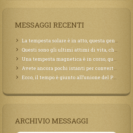
MESSAGGI RECENTI
La tempesta solare è in atto, questa generazione soffrirà molto, la Terra arderà, l’acqua sarà contaminata, il cibo non sarà più nelle vostre mense.
Questi sono gli ultimi attimi di vita, chi si vuole salvare Mi chiami in suo aiuto.
Una tempesta magnetica è in corso, questa generazione patirà. Il black out non tarderà ad arrivare e tutta la Terra sarà oscurata.
Avete ancora pochi istanti per convertirvi, non perdete tempo, la sciagura arriverà all’improvviso e per chi non si sarà preparato saranno dolori.
Ecco, il tempo è giunto all’unione del Padre con il figlio, non avete che da attendere pochissimo.
ARCHIVIO MESSAGGI