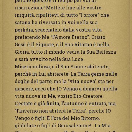
perché questo è il tempo per voi di
risurrezione! Mettete fine alle vostre
iniquità, ripulitevi di tutto “l’orrore” che
satana ha riversato in voi nella sua
perfidia, scacciatelo dalla vostra vita
preferendo Me “l’Amore Eterno”. Cristo
Gesù è il Signore, e il Suo Ritorno è nella
Gloria, tutto il mondo vedrà la Sua Bellezza
e sarà avvolto nella Sua Luce
Misericordiosa, e il Suo Amore abiterete,
perché in Lui abiterete! La Terra geme nelle
doglie del parto, ma la “vita nuova” sta per
nascere, ecco che IO Vengo a donarvi quella
vita nuova in Me, vostro Dio-Creatore.
L’estate è già finita, l’autunno è entrato, ma,
“l’inverno non abiterà la Terra”, perché IO
Vengo o figli! È l’ora del Mio Ritorno,
giubilate o figli di Gerusalemme!…La Mia