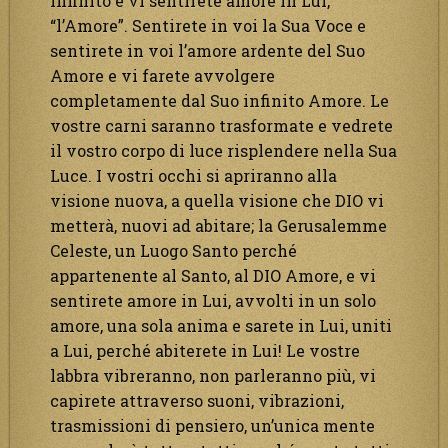
infinito e vi sentirete amore in Lui,
“l’Amore”. Sentirete in voi la Sua Voce e
sentirete in voi l’amore ardente del Suo
Amore e vi farete avvolgere
completamente dal Suo infinito Amore. Le
vostre carni saranno trasformate e vedrete
il vostro corpo di luce risplendere nella Sua
Luce. I vostri occhi si apriranno alla
visione nuova, a quella visione che DIO vi
metterà, nuovi ad abitare; la Gerusalemme
Celeste, un Luogo Santo perché
appartenente al Santo, al DIO Amore, e vi
sentirete amore in Lui, avvolti in un solo
amore, una sola anima e sarete in Lui, uniti
a Lui, perché abiterete in Lui! Le vostre
labbra vibreranno, non parleranno più, vi
capirete attraverso suoni, vibrazioni,
trasmissioni di pensiero, un’unica mente