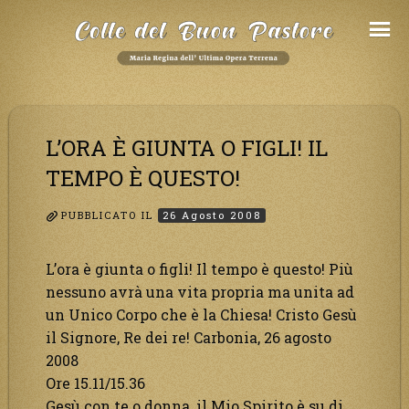
Salta
al
Contenuto
L’ORA È GIUNTA O FIGLI! IL
TEMPO È QUESTO!
PUBBLICATO IL
26 Agosto 2008
L’ora è giunta o figli! Il tempo è questo! Più
nessuno avrà una vita propria ma unita ad
un Unico Corpo che è la Chiesa! Cristo Gesù
il Signore, Re dei re! Carbonia, 26 agosto
2008
Ore 15.11/15.36
Gesù con te o donna, il Mio Spirito è su di