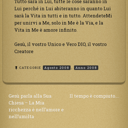
Tutto sarà in Lui, tutte le cose saranno in
Lui perché in Lui abiteranno in quanto Lui
sarà la Vita in tutti e in tutto. AttendeteMi
per unirvi a Me, solo in Me è la Via, e la
Vita in Me è amore infinito.
Gesù, il vostro Unico e Vero DIO, il vostro
Creatore
CATEGORIE
Agosto 2008
,
Anno 2008
Navigazione
Gesù parla alla Sua
Il tempo è compiuto….
Chiesa – La Mia
articoli
ricchezza è nell’amore e
nell’umilta