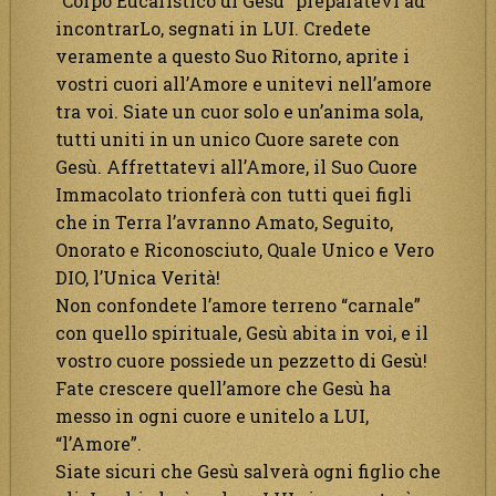
“Corpo Eucaristico di Gesù” preparatevi ad
incontrarLo, segnati in LUI. Credete
veramente a questo Suo Ritorno, aprite i
vostri cuori all’Amore e unitevi nell’amore
tra voi. Siate un cuor solo e un’anima sola,
tutti uniti in un unico Cuore sarete con
Gesù. Affrettatevi all’Amore, il Suo Cuore
Immacolato trionferà con tutti quei figli
che in Terra l’avranno Amato, Seguito,
Onorato e Riconosciuto, Quale Unico e Vero
DIO, l’Unica Verità!
Non confondete l’amore terreno “carnale”
con quello spirituale, Gesù abita in voi, e il
vostro cuore possiede un pezzetto di Gesù!
Fate crescere quell’amore che Gesù ha
messo in ogni cuore e unitelo a LUI,
“l’Amore”.
Siate sicuri che Gesù salverà ogni figlio che