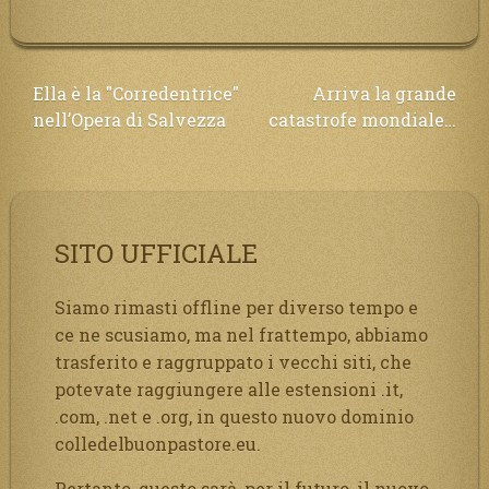
Navigazione
Ella è la "Corredentrice"
Arriva la grande
nell’Opera di Salvezza
catastrofe mondiale…
articoli
SITO UFFICIALE
Siamo rimasti offline per diverso tempo e
ce ne scusiamo, ma nel frattempo, abbiamo
trasferito e raggruppato i vecchi siti, che
potevate raggiungere alle estensioni .it,
.com, .net e .org, in questo nuovo dominio
colledelbuonpastore.eu.
Pertanto, questo sarà, per il futuro, il nuovo