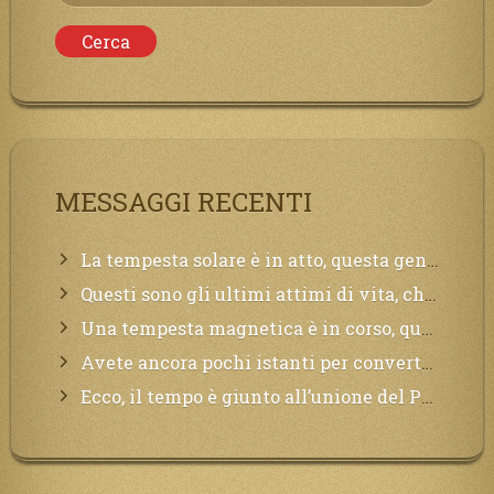
per:
MESSAGGI RECENTI
La tempesta solare è in atto, questa generazione soffrirà molto, la Terra arderà, l’acqua sarà contaminata, il cibo non sarà più nelle vostre mense.
Questi sono gli ultimi attimi di vita, chi si vuole salvare Mi chiami in suo aiuto.
Una tempesta magnetica è in corso, questa generazione patirà. Il black out non tarderà ad arrivare e tutta la Terra sarà oscurata.
Avete ancora pochi istanti per convertirvi, non perdete tempo, la sciagura arriverà all’improvviso e per chi non si sarà preparato saranno dolori.
Ecco, il tempo è giunto all’unione del Padre con il figlio, non avete che da attendere pochissimo.