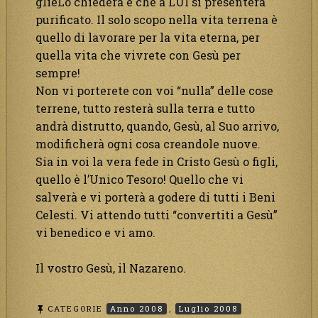
glieLo chiederà e che a LUI si presenterà
purificato. Il solo scopo nella vita terrena è
quello di lavorare per la vita eterna, per
quella vita che vivrete con Gesù per
sempre!
Non vi porterete con voi “nulla” delle cose
terrene, tutto resterà sulla terra e tutto
andrà distrutto, quando, Gesù, al Suo arrivo,
modificherà ogni cosa creandole nuove.
Sia in voi la vera fede in Cristo Gesù o figli,
quello è l’Unico Tesoro! Quello che vi
salverà e vi porterà a godere di tutti i Beni
Celesti. Vi attendo tutti “convertiti a Gesù”
vi benedico e vi amo.
Il vostro Gesù, il Nazareno.
CATEGORIE
Anno 2008
,
Luglio 2008