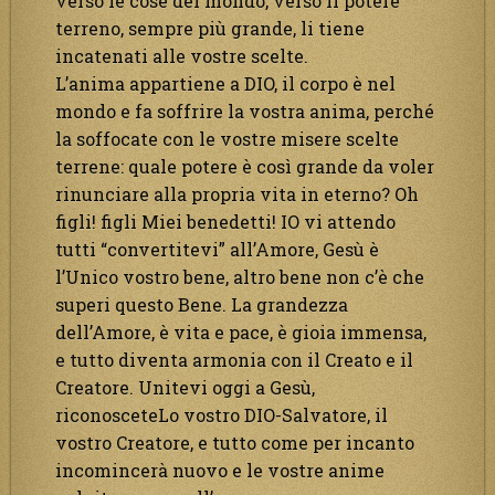
verso le cose del mondo, verso il potere
terreno, sempre più grande, li tiene
incatenati alle vostre scelte.
L’anima appartiene a DIO, il corpo è nel
mondo e fa soffrire la vostra anima, perché
la soffocate con le vostre misere scelte
terrene: quale potere è così grande da voler
rinunciare alla propria vita in eterno? Oh
figli! figli Miei benedetti! IO vi attendo
tutti “convertitevi” all’Amore, Gesù è
l’Unico vostro bene, altro bene non c’è che
superi questo Bene. La grandezza
dell’Amore, è vita e pace, è gioia immensa,
e tutto diventa armonia con il Creato e il
Creatore. Unitevi oggi a Gesù,
riconosceteLo vostro DIO-Salvatore, il
vostro Creatore, e tutto come per incanto
incomincerà nuovo e le vostre anime