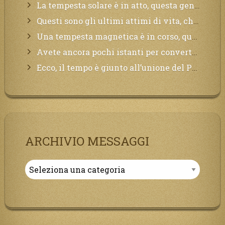
La tempesta solare è in atto, questa generazione soffrirà molto, la Terra arderà, l’acqua sarà contaminata, il cibo non sarà più nelle vostre mense.
Questi sono gli ultimi attimi di vita, chi si vuole salvare Mi chiami in suo aiuto.
Una tempesta magnetica è in corso, questa generazione patirà. Il black out non tarderà ad arrivare e tutta la Terra sarà oscurata.
Avete ancora pochi istanti per convertirvi, non perdete tempo, la sciagura arriverà all’improvviso e per chi non si sarà preparato saranno dolori.
Ecco, il tempo è giunto all’unione del Padre con il figlio, non avete che da attendere pochissimo.
ARCHIVIO MESSAGGI
Archivio
Messaggi