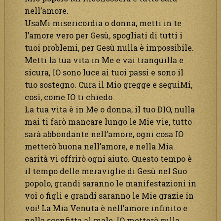
nell’amore.
UsaMi misericordia o donna, metti in te
l’amore vero per Gesù, spogliati di tutti i
tuoi problemi, per Gesù nulla è impossibile.
Metti la tua vita in Me e vai tranquilla e
sicura, IO sono luce ai tuoi passi e sono il
tuo sostegno. Cura il Mio gregge e seguiMi,
così, come IO ti chiedo.
La tua vita è in Me o donna, il tuo DIO, nulla
mai ti farò mancare lungo le Mie vie, tutto
sarà abbondante nell’amore, ogni cosa IO
metterò buona nell’amore, e nella Mia
carità vi offrirò ogni aiuto. Questo tempo è
il tempo delle meraviglie di Gesù nel Suo
popolo, grandi saranno le manifestazioni in
voi o figli e grandi saranno le Mie grazie in
voi! La Mia Venuta è nell’amore infinito e
nella sconfitta al male, IO metterò sulla