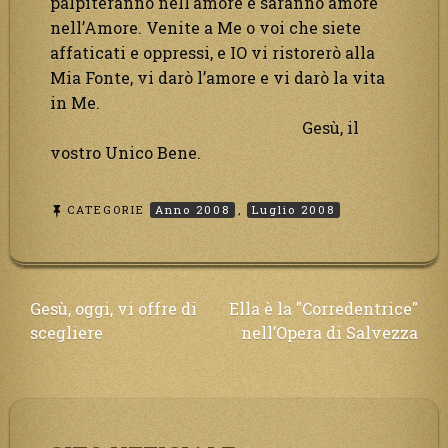
palpiteranno nell’amore e saranno amore
nell’Amore. Venite a Me o voi che siete
affaticati e oppressi, e IO vi ristorerò alla
Mia Fonte, vi darò l’amore e vi darò la vita
in Me.
Gesù, il
vostro Unico Bene.
CATEGORIE
Anno 2008
,
Luglio 2008
Navigazione
Gesù, oggi, vi offre di
Ella è la "Corredentrice"
scegliere
nell’Opera di Salvezza
articoli