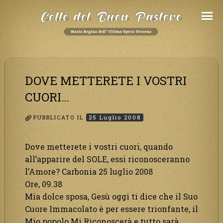
Salta
al
Contenuto
DOVE METTERETE I VOSTRI
CUORI…
PUBBLICATO IL
25 Luglio 2008
Dove metterete i vostri cuori, quando
all’apparire del SOLE, essi riconosceranno
l’Amore? Carbonia 25 luglio 2008
Ore, 09.38
Mia dolce sposa, Gesù oggi ti dice che il Suo
Cuore Immacolato è per essere trionfante, il
Mio popolo Mi Riconoscerà e tutto sarà