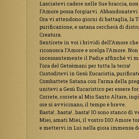
Lasciatevi cadere nelle Sue braccia, no
l’Amore possa forgiarvi. Abbandonatevi a
Ora vi attendono giorni di battaglia, la T
purificazione, e satana cercherà di dist
Creatura.
Sentirete in voi i brividi dell’Amore che
riconosca l’Amore e scelga l’Amore. Non
incessantemente il Padr,e affinché vi ma
l’ora del Getsèmani per tutta la terra!
Custoditevi in Gesù Eucaristia, purificate
Combattete Satana con l’arma della pregh
unitevi a Gesù Eucaristico per essere for
Correte, correte al Mio Santo Altare, in
ore si avvicinano, il tempo è breve.
Basta!…basta!…basta! IO sono stanco di ve
Miei, amati Miei, il vostro DIO Amore tor
e mettervi in Lui nella gioia immensa d