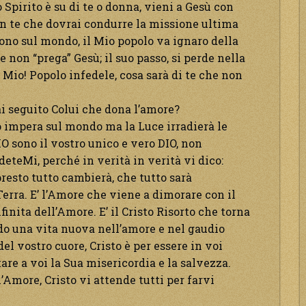
pirito è su di te o donna, vieni a Gesù con
in te che dovrai condurre la missione ultima
sono sul mondo, il Mio popolo va ignaro della
e non “prega” Gesù; il suo passo, si perde nella
 Mio! Popolo infedele, cosa sarà di te che non
ai seguito Colui che dona l’amore?
io impera sul mondo ma la Luce irradierà le
IO sono il vostro unico e vero DIO, non
eteMi, perché in verità in verità vi dico:
resto tutto cambierà, che tutto sarà
 Terra. E’ l’Amore che viene a dimorare con il
inita dell’Amore. E’ il Cristo Risorto che torna
ndo una vita nuova nell’amore e nel gaudio
l vostro cuore, Cristo è per essere in voi
tare a voi la Sua misericordia e la salvezza.
Amore, Cristo vi attende tutti per farvi