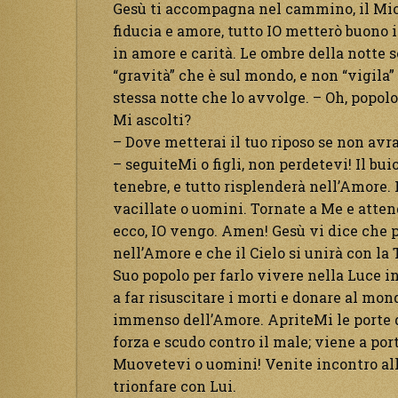
Gesù ti accompagna nel cammino, il Mio S
fiducia e amore, tutto IO metterò buono 
in amore e carità. Le ombre della notte 
“gravità” che è sul mondo, e non “vigila” 
stessa notte che lo avvolge. – Oh, popolo
Mi ascolti?
– Dove metterai il tuo riposo se non avr
– seguiteMi o figli, non perdetevi! Il bu
tenebre, e tutto risplenderà nell’Amore. 
vacillate o uomini. Tornate a Me e attend
ecco, IO vengo. Amen! Gesù vi dice che p
nell’Amore e che il Cielo si unirà con la
Suo popolo per farlo vivere nella Luce inf
a far risuscitare i morti e donare al mo
immenso dell’Amore. ApriteMi le porte de
forza e scudo contro il male; viene a por
Muovetevi o uomini! Venite incontro all’
trionfare con Lui.