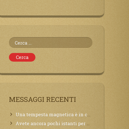
Ricerca
per:
MESSAGGI RECENTI
Una tempesta magnetica è in corso, questa generazione patirà. Il black out non tarderà ad arrivare e tutta la Terra sarà oscurata.
Avete ancora pochi istanti per convertirvi, non perdete tempo, la sciagura arriverà all’improvviso e per chi non si sarà preparato saranno dolori.