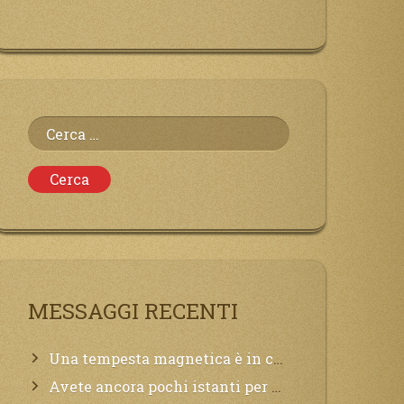
Ricerca
per:
MESSAGGI RECENTI
Una tempesta magnetica è in corso, questa generazione patirà. Il black out non tarderà ad arrivare e tutta la Terra sarà oscurata.
Avete ancora pochi istanti per convertirvi, non perdete tempo, la sciagura arriverà all’improvviso e per chi non si sarà preparato saranno dolori.