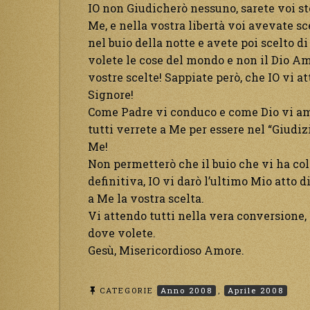
IO non Giudicherò nessuno, sarete voi st
Me, e nella vostra libertà voi avevate s
nel buio della notte e avete poi scelto di 
volete le cose del mondo e non il Dio Amor
vostre scelte! Sappiate però, che IO vi a
Signore!
Come Padre vi conduco e come Dio vi amo
tutti verrete a Me per essere nel “Giudizi
Me!
Non permetterò che il buio che vi ha col
definitiva, IO vi darò l’ultimo Mio atto
a Me la vostra scelta.
Vi attendo tutti nella vera conversione, 
dove volete.
Gesù, Misericordioso Amore.
CATEGORIE
Anno 2008
,
Aprile 2008