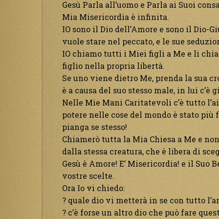
Gesù Parla all’uomo e Parla ai Suoi cons
Mia Misericordia è infinita.
IO sono il Dio dell’Amore e sono il Dio-G
vuole stare nel peccato, e le sue seduzio
IO chiamo tutti i Miei figli a Me e li ch
figlio nella propria libertà.
Se uno viene dietro Me, prenda la sua cr
è a causa del suo stesso male, in lui c’è g
Nelle Mie Mani Caritatevoli c’è tutto l’aiu
potere nelle cose del mondo è stato più f
pianga se stesso!
Chiamerò tutta la Mia Chiesa a Me e non 
dalla stessa creatura, che è libera di sce
Gesù è Amore! E’ Misericordia! e il Suo Be
vostre scelte.
Ora Io vi chiedo:
? quale dio vi metterà in se con tutto l’
? c’è forse un altro dio che può fare ques