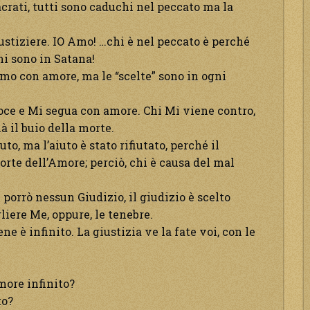
acrati, tutti sono caduchi nel peccato ma la
iustiziere. IO Amo! …chi è nel peccato è perché
ni sono in Satana!
iamo con amore, ma le “scelte” sono in ogni
oce e Mi segua con amore. Chi Mi viene contro,
ià il buio della morte.
to, ma l’aiuto è stato rifiutato, perché il
orte dell’Amore; perciò, chi è causa del mal
porrò nessun Giudizio, il giudizio è scelto
gliere Me, oppure, le tenebre.
ne è infinito. La giustizia ve la fate voi, con le
amore infinito?
to?