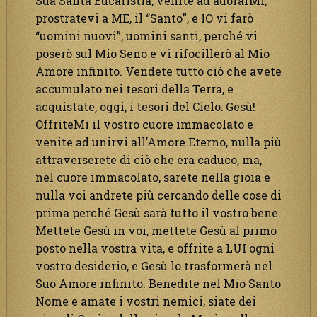
Sua Santa Eucaristia, venite ad adorarMi,
prostratevi a ME, il “Santo”, e IO vi farò
“uomini nuovi”, uomini santi, perché vi
poserò sul Mio Seno e vi rifocillerò al Mio
Amore infinito. Vendete tutto ciò che avete
accumulato nei tesori della Terra, e
acquistate, oggi, i tesori del Cielo: Gesù!
OffriteMi il vostro cuore immacolato e
venite ad unirvi all’Amore Eterno, nulla più
attraverserete di ciò che era caduco, ma,
nel cuore immacolato, sarete nella gioia e
nulla voi andrete più cercando delle cose di
prima perché Gesù sarà tutto il vostro bene.
Mettete Gesù in voi, mettete Gesù al primo
posto nella vostra vita, e offrite a LUI ogni
vostro desiderio, e Gesù lo trasformerà nel
Suo Amore infinito. Benedite nel Mio Santo
Nome e amate i vostri nemici, siate dei