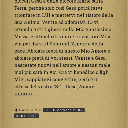
piccoli Gesù e delle piccole Marie sulla
Terra, perché solo così Gesù potrà farvi
trionfare in LUI e mettervi nel ristoro della
Sua Anima. Venite ad adorarMi, IO vi
attendo tutti i giorni nella Mia Santissima
Messa, e attendo di venire in voi, unirMi a
voi per darvi il Dono dell’Amore e della
pace. Abbiate pietà di questo Mio Amore e
abbiate pietà di voi stessi. Venite a Gesù,
nascerete nuovi nell’amore e nessun male
mai più sarà in voi. Ora vi benedico o figli
Miei, sappiatevi convertire, Gesù è in
attesa del vostro “SI”. Gesù, Amore
infinito.
CATEGORIE
12 - Dicembre 2007
,
Anno 2007