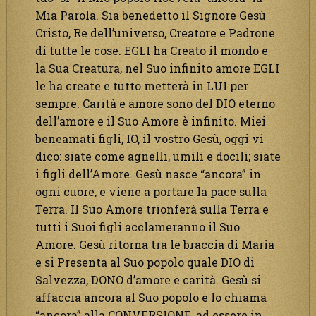
Mia Parola. Sia benedetto il Signore Gesù
Cristo, Re dell’universo, Creatore e Padrone
di tutte le cose. EGLI ha Creato il mondo e
la Sua Creatura, nel Suo infinito amore EGLI
le ha create e tutto metterà in LUI per
sempre. Carità e amore sono del DIO eterno
dell’amore e il Suo Amore è infinito. Miei
beneamati figli, IO, il vostro Gesù, oggi vi
dico: siate come agnelli, umili e docili; siate
i figli dell’Amore. Gesù nasce “ancora” in
ogni cuore, e viene a portare la pace sulla
Terra. Il Suo Amore trionferà sulla Terra e
tutti i Suoi figli acclameranno il Suo
Amore. Gesù ritorna tra le braccia di Maria
e si Presenta al Suo popolo quale DIO di
Salvezza, DONO d’amore e carità. Gesù si
affaccia ancora al Suo popolo e lo chiama
“ancora” alla CONVERSIONE, ad essere in