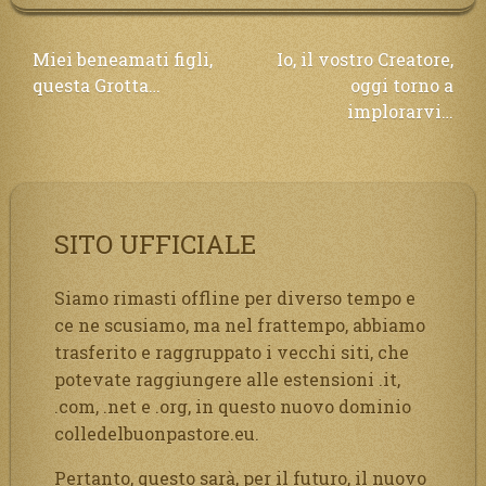
Navigazione
Miei beneamati figli,
Io, il vostro Creatore,
questa Grotta…
oggi torno a
articoli
implorarvi…
SITO UFFICIALE
Siamo rimasti offline per diverso tempo e
ce ne scusiamo, ma nel frattempo, abbiamo
trasferito e raggruppato i vecchi siti, che
potevate raggiungere alle estensioni .it,
.com, .net e .org, in questo nuovo dominio
colledelbuonpastore.eu.
Pertanto, questo sarà, per il futuro, il nuovo