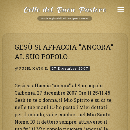
Salta
al
Contenuto
GESÙ SI AFFACCIA "ANCORA"
AL SUO POPOLO…
PUBBLICATO IL
27 Dicembre 2007
Gesù si affaccia “ancora” al Suo popolo…
Carbonia, 27 dicembre 2007 Ore 11.25/11.45
Gesù in te o donna, il Mio Spirito è su di te,
nelle tue mani IO ho posto i Miei dettati
per il mondo, vai e conduci nel Mio Santo
Nome, IO ti detterò sempre; attraverso il
tuo “si” il Mio popolo riceverà “ancora” la