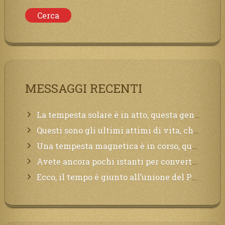
MESSAGGI RECENTI
La tempesta solare è in atto, questa generazione soffrirà molto, la Terra arderà, l’acqua sarà contaminata, il cibo non sarà più nelle vostre mense.
Questi sono gli ultimi attimi di vita, chi si vuole salvare Mi chiami in suo aiuto.
Una tempesta magnetica è in corso, questa generazione patirà. Il black out non tarderà ad arrivare e tutta la Terra sarà oscurata.
Avete ancora pochi istanti per convertirvi, non perdete tempo, la sciagura arriverà all’improvviso e per chi non si sarà preparato saranno dolori.
Ecco, il tempo è giunto all’unione del Padre con il figlio, non avete che da attendere pochissimo.