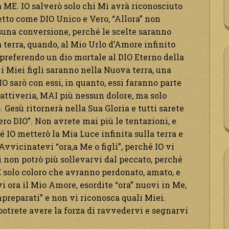
 a ME. IO salverò solo chi Mi avrà riconosciuto
etto come DIO Unico e Vero, “Allora” non
una conversione, perché le scelte saranno
 terra, quando, al Mio Urlo d’Amore infinito
preferendo un dio mortale al DIO Eterno della
i i Miei figli saranno nella Nuova terra, una
IO sarò con essi, in quanto, essi faranno parte
ttiveria, MAI più nessun dolore, ma solo
Gesù ritornerà nella Sua Gloria e tutti sarete
ero DIO”. Non avrete mai più le tentazioni, e
 IO metterò la Mia Luce infinita sulla terra e
 Avvicinatevi “ora,a Me o figli”, perché IO vi
i non potrò più sollevarvi dal peccato, perché
 solo coloro che avranno perdonato, amato, e
i ora il Mio Amore, esordite “ora” nuovi in Me,
mpreparati” e non vi riconosca quali Miei.
potrete avere la forza di ravvedervi e segnarvi