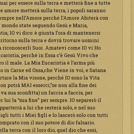
rmai per essere sulla terra e metterà fine a tutte
 e amore metterà sulla terra, i popoli saranno
sempre nell’Amore perché l’Amore Abiterà con
nel mondo state seguendo Gesù e Maria,
ia, IO vi dico: è giunta l’ora di mantenersi
 ritorno sulla terra e dovrà trovare uomini
 riconoscerli Suoi. Amatevi come IO vi Ho
caristia, perché in Essa c’è Gesù Vivo che
ro il male. La Mia Eucaristia è l’arma più
o in Carne ed Ossa,che Viene in voi, e Satana
rtare la Mia visone, perché IO sono la Vita
Non potrà MAI esserci,”se non alla fine dei
va sua sconfitta) un faccia a faccia, per
 lui la “sua fine” per sempre. IO separerò il
parterrà a lui che resterà solo, e nel suo
gli tutti i Miei figli e lo lascerò solo con tutti
 comprato con il suo potere di dio falsario.
a terra con il loro dio, quel dio che essi,