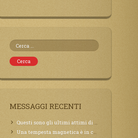
Ricerca
per:
MESSAGGI RECENTI
Questi sono gli ultimi attimi di vita, chi si vuole salvare Mi chiami in suo aiuto.
Una tempesta magnetica è in corso, questa generazione patirà. Il black out non tarderà ad arrivare e tutta la Terra sarà oscurata.