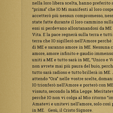
nella loro libera scelta, hanno preferito
“prima” che IO Mi manifesti al loro cosp
accetterò più nessun compromesso, ness
state fatte durante il loro cammino sulla
essi si perdevano allontanandosi da ME 
Vita. E la pace regnerà sulla terra e tutt
terra che IO sigillerò nell’Amore perché 
di ME e saranno amore in ME. Nessuna ca
amore, amore infinito e gaudio immenso. 
uniti a ME e tutto sarà in ME, “Unico e V
non avrete mai più paura del buio, perché
tutto sarà radioso e tutto brillerà in ME.
attendo “Ora” nelle vostre scelte, doman
IO trionferò nell’Amore e porterò con ME
vissuto, secondo la Mia Legge. Meritatev
perché IO non vi colga al Mio ritorno “i
Amatevi e unitevi nell’amore, solo così 
in ME. Gesù, il Cristo Signore.