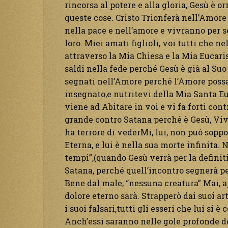
rincorsa al potere e alla gloria, Gesù è o
queste cose. Cristo Trionferà nell’Amore
nella pace e nell’amore e vivranno per 
loro. Miei amati figlioli, voi tutti che 
attraverso la Mia Chiesa e la Mia Eucarist
saldi nella fede perché Gesù è già al Suo
segnati nell’Amore perché l’Amore possa
insegnato,e nutritevi della Mia Santa Eu
viene ad Abitare in voi e vi fa forti cont
grande contro Satana perché è Gesù, Viv
ha terrore di vederMi, lui, non può soppo
Eterna, e lui è nella sua morte infinita. 
tempi”,(quando Gesù verrà per la definiti
Satana, perché quell’incontro segnerà per
Bene dal male; “nessuna creatura” Mai, ap
dolore eterno sarà. Strapperò dai suoi arti
i suoi falsari,tutti gli esseri che lui si è
Anch’essi saranno nelle gole profonde dell