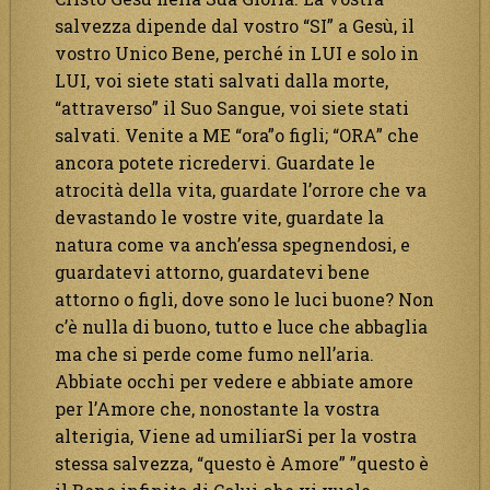
salvezza dipende dal vostro “SI” a Gesù, il
vostro Unico Bene, perché in LUI e solo in
LUI, voi siete stati salvati dalla morte,
“attraverso” il Suo Sangue, voi siete stati
salvati. Venite a ME “ora”o figli; “ORA” che
ancora potete ricredervi. Guardate le
atrocità della vita, guardate l’orrore che va
devastando le vostre vite, guardate la
natura come va anch’essa spegnendosi, e
guardatevi attorno, guardatevi bene
attorno o figli, dove sono le luci buone? Non
c’è nulla di buono, tutto e luce che abbaglia
ma che si perde come fumo nell’aria.
Abbiate occhi per vedere e abbiate amore
per l’Amore che, nonostante la vostra
alterigia, Viene ad umiliarSi per la vostra
stessa salvezza, “questo è Amore” ”questo è