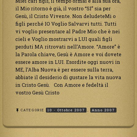
Miei cari figli, il tempo ormai è alla sua ora,
il Mio ritorno è già, il vostro “SI” sia per
Gesù, il Cristo Vivente. Non deludeteMi o
figli perché IO Voglio Salvarvi tutti. Tutti
vi voglio presentare al Padre Mio che è nei
cieli e Voglio mostrarvi a LUI quali figli
perduti MA ritrovati nell’Amore. “Amore” è
la Parola chiave, Gesù è Amore e voi dovete
essere amore in LUI. Esordite oggi nuovi in
ME, l’Alba Nuova è per essere sulla terra,
abbiate il desiderio di gustare la vita nuova
in Cristo Gesù. Con Amore e fedeltà il
vostro Gesù Cristo
CATEGORIE
10 - Ottobre 2007
,
Anno 2007