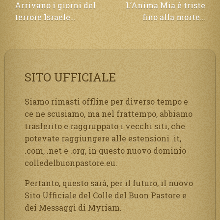
Navigazione
Arrivano i giorni del
L’Anima Mia è triste
terrore Israele…
fino alla morte…
articoli
SITO UFFICIALE
Siamo rimasti offline per diverso tempo e
ce ne scusiamo, ma nel frattempo, abbiamo
trasferito e raggruppato i vecchi siti, che
potevate raggiungere alle estensioni .it,
.com, .net e .org, in questo nuovo dominio
colledelbuonpastore.eu.
Pertanto, questo sarà, per il futuro, il nuovo
Sito Ufficiale del Colle del Buon Pastore e
dei Messaggi di Myriam.