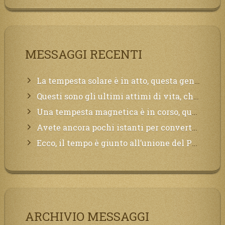
MESSAGGI RECENTI
La tempesta solare è in atto, questa generazione soffrirà molto, la Terra arderà, l’acqua sarà contaminata, il cibo non sarà più nelle vostre mense.
Questi sono gli ultimi attimi di vita, chi si vuole salvare Mi chiami in suo aiuto.
Una tempesta magnetica è in corso, questa generazione patirà. Il black out non tarderà ad arrivare e tutta la Terra sarà oscurata.
Avete ancora pochi istanti per convertirvi, non perdete tempo, la sciagura arriverà all’improvviso e per chi non si sarà preparato saranno dolori.
Ecco, il tempo è giunto all’unione del Padre con il figlio, non avete che da attendere pochissimo.
ARCHIVIO MESSAGGI