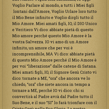
Voglio Parlare al mondo, a tutti i Miei figli
lontani dall’Amore, Voglio Urlare loro tutto
il Mio Bene infinito e Voglio dirgli tutto il
Mio Amore. Miei amati figli, IO, il DIO Unico
e Veritiero Vi dico: abbiate pietà di questo
Mio amore perché questo Mio Amore è la
vostra Salvezza. IO vi amo di un Amore
infinito, un amore che per voi è
incomprensibile, MA Vi dico: abbiate pietà
di questo Mio Amore perché il Mio Amore è
per voi “liberazione” dalle catene di Satana.
Miei amati figli, IO, il Signore Gesù Cristo vi
dico: tornate a ME, “ora” che ancora ve lo
chiedo, “ora” che siete ancora in tempo a
tornare a ME, perché IO vi dico: chi si
convertirà al Padre avrà dal Padre tutto il
Suo Bene, e il suo “SI” lo farà trionfare con il
Cristo Gesù nella Sua Gloria. La vostra