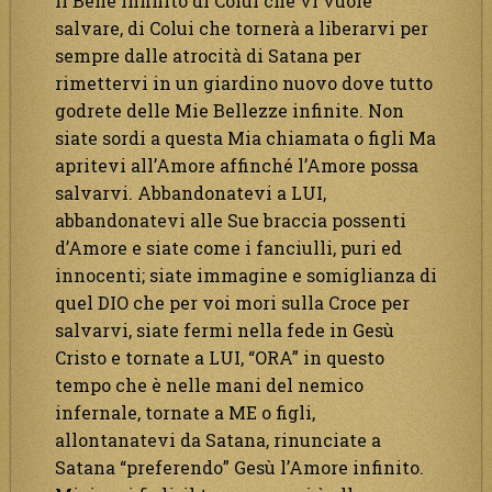
il Bene infinito di Colui che vi vuole
salvare, di Colui che tornerà a liberarvi per
sempre dalle atrocità di Satana per
rimettervi in un giardino nuovo dove tutto
godrete delle Mie Bellezze infinite. Non
siate sordi a questa Mia chiamata o figli Ma
apritevi all’Amore affinché l’Amore possa
salvarvi. Abbandonatevi a LUI,
abbandonatevi alle Sue braccia possenti
d’Amore e siate come i fanciulli, puri ed
innocenti; siate immagine e somiglianza di
quel DIO che per voi mori sulla Croce per
salvarvi, siate fermi nella fede in Gesù
Cristo e tornate a LUI, “ORA” in questo
tempo che è nelle mani del nemico
infernale, tornate a ME o figli,
allontanatevi da Satana, rinunciate a
Satana “preferendo” Gesù l’Amore infinito.