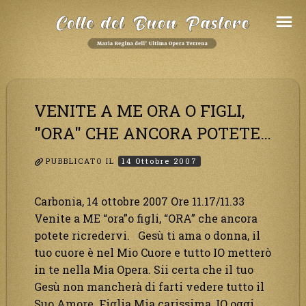
Salta
al
Contenuto
VENITE A ME ORA O FIGLI,
"ORA" CHE ANCORA POTETE…
PUBBLICATO IL
14 Ottobre 2007
Carbonia, 14 ottobre 2007 Ore 11.17/11.33
Venite a ME “ora”o figli, “ORA” che ancora
potete ricredervi. Gesù ti ama o donna, il
tuo cuore è nel Mio Cuore e tutto IO metterò
in te nella Mia Opera. Sii certa che il tuo
Gesù non mancherà di farti vedere tutto il
Suo Amore. Figlia Mia carissima, IO oggi